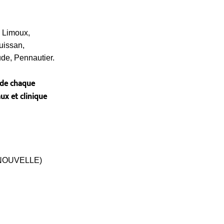
 Limoux,
uissan,
ude, Pennautier.
 de chaque
aux et clinique
NOUVELLE)