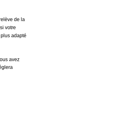
relève de la
si votre
e plus adapté
 vous avez
églera