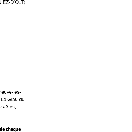
IEZ-D’OLT)
neuve-lès-
, Le Grau-du-
ès-Alès,
 de chaque