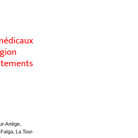
 médicaux
égion
artements
ur-Ariège,
Falga, La Tour-