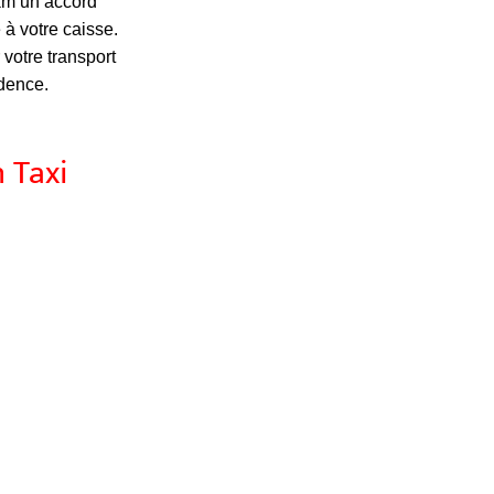
 km un accord
 à votre caisse.
 votre transport
dence.
 Taxi