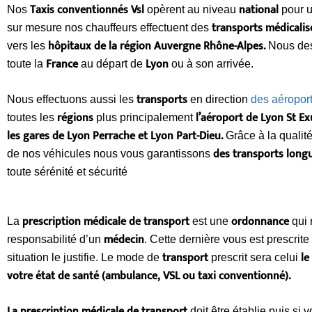
Taxis conventionnés Vsl
national
Nos
opèrent au niveau
pour u
transports médicalis
sur mesure nos chauffeurs effectuent des
hôpitaux de la région Auvergne Rhône-Alpes.
vers les
Nous des
France
Lyon
toute la
au départ de
ou à son arrivée.
transports
Nous effectuons aussi les
en direction
des aéroport
régions
l’aéroport de Lyon St E
toutes les
plus principalement
les gares de Lyon Perrache et Lyon Part-Dieu.
Grâce à la qualité
des transports long
de nos véhicules nous vous garantissons
toute sérénité et sécurité
prescription médicale de transport
ordonnance
La
est une
qui 
médecin
responsabilité d’un
. Cette dernière vous est prescrite 
transport
le
situation le justifie. Le mode de
prescrit sera celui
votre état de santé (ambulance, VSL ou taxi conventionné).
La prescription médicale de transport
doit être établie puis si 