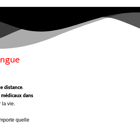
ongue
e distance
.
s médicaux dans
 la vie.
mporte quelle