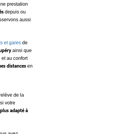
ne prestation
és
depuis ou
servons aussi
s et gares
de
xupéry
ainsi que
 et au confort
ues distances
en
relève de la
si votre
 plus adapté à
vous avez