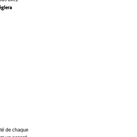
églera
ité de chaque