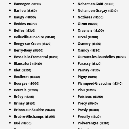
Bannegon (18210)
Nohant-en-Goût (18390)
Barlieu (18260)
Nohant-en-Graçay (18310)
Baugy (18800)
Nozières (18200)
Beddes (18370)
Oizon (18700)
Beffes (18320)
Orcenais (18200)
Belleville-sur-Loire (18240)
Orval (18200)
Bengy-sur-Craon (18520)
Osmery (18130)
Berry-Bouy (18500)
Osmoy (18390)
Bessais-le-Fromental (18210)
Ourouer-les-Bourdelins (18350)
Blancafort (18410)
Parassy (18220)
Blet (18350)
Parnay (18130)
Boulleret (18240)
Pigny (18110)
Bourges (18000)
Plaimpied-Givaudins (18340)
Bouzais (18200)
Plou (18290)
Brécy (18220)
Poisieux (18290)
Brinay (18120)
Précy (18140)
Brinon-sur-Sauldre (18410)
Presly (18380)
Bruère-Allichamps (18200)
Preuilly (18120)
Bué (18300)
Préveranges (18370)