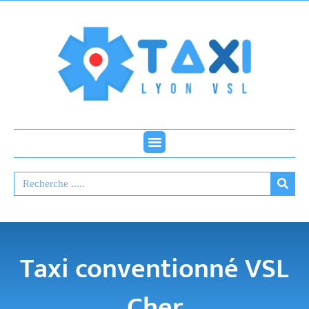
Aller
au
contenu
Menu
Rechercher
Rech
Taxi conventionné VSL
Cher