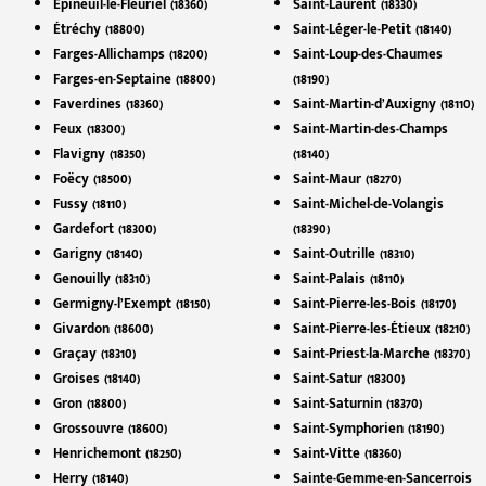
Épineuil-le-Fleuriel (18360)
Saint-Laurent (18330)
Étréchy (18800)
Saint-Léger-le-Petit (18140)
Farges-Allichamps (18200)
Saint-Loup-des-Chaumes
Farges-en-Septaine (18800)
(18190)
Faverdines (18360)
Saint-Martin-d’Auxigny (18110)
Feux (18300)
Saint-Martin-des-Champs
Flavigny (18350)
(18140)
Foëcy (18500)
Saint-Maur (18270)
Fussy (18110)
Saint-Michel-de-Volangis
Gardefort (18300)
(18390)
Garigny (18140)
Saint-Outrille (18310)
Genouilly (18310)
Saint-Palais (18110)
Germigny-l’Exempt (18150)
Saint-Pierre-les-Bois (18170)
Givardon (18600)
Saint-Pierre-les-Étieux (18210)
Graçay (18310)
Saint-Priest-la-Marche (18370)
Groises (18140)
Saint-Satur (18300)
Gron (18800)
Saint-Saturnin (18370)
Grossouvre (18600)
Saint-Symphorien (18190)
Henrichemont (18250)
Saint-Vitte (18360)
Herry (18140)
Sainte-Gemme-en-Sancerrois