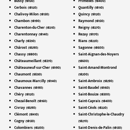
Bussy (18130)
Primelles (18400)
Cerbois (18120)
Quantilly (18110)
Chalivoy-Milon (18130)
Quincy (18120)
Chambon (18190)
Raymond (18130)
Charenton-du-Cher (18210)
Reigny (18270)
Charentonnay (18140)
Rezay (18170)
Charly (18350)
Rians (18220)
Chârost (18290)
Sagonne (18600)
Chassy (18800)
Saint-Aignan-des-Noyers
Châteaumeillant (18370)
(18600)
Châteauneuf-sur-Cher (18190)
Saint-Amand-Montrond
Chaumont (18350)
(18200)
Chaumoux-Marcilly (18140)
Saint-Ambroix (18290)
Chavannes (18190)
Saint-Baudel (18160)
Chéry (18120)
Saint-Bouize (18300)
Chezal-Benoît (18160)
Saint-Caprais (18400)
Civray (18290)
Saint-Céols (18220)
Clémont (18410)
Saint-Christophe-le-Chaudry
Cogny (18130)
(18270)
Colombiers (18200)
Saint-Denis-de-Palin (18130)