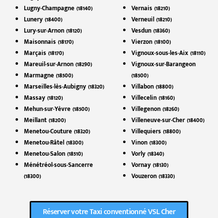
Lugny-Champagne (18140)
Vernais (18210)
Lunery (18400)
Verneuil (18210)
Lury-sur-Arnon (18120)
Vesdun (18360)
Maisonnais (18170)
Vierzon (18100)
Marçais (18170)
Vignoux-sous-les-Aix (18110)
Mareuil-sur-Arnon (18290)
Vignoux-sur-Barangeon
Marmagne (18500)
(18500)
Marseilles-lès-Aubigny (18320)
Villabon (18800)
Massay (18120)
Villecelin (18160)
Mehun-sur-Yèvre (18500)
Villegenon (18260)
Meillant (18200)
Villeneuve-sur-Cher (18400)
Menetou-Couture (18320)
Villequiers (18800)
Menetou-Râtel (18300)
Vinon (18300)
Menetou-Salon (18510)
Vorly (18340)
Ménétréol-sous-Sancerre
Vornay (18130)
(18300)
Vouzeron (18330)
Réserver votre Taxi conventionné VSL Cher