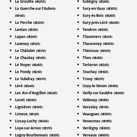
La Groutte (18200)
Subligny (18260)
La Guerche-sur-l’Aubois
Sury-en-Vaux (18300)
(18150)
Sury-ès-Bois (18260)
La Perche (18200)
Sury-près-Léré (18240)
Lantan (18130)
Tendron (18350)
Lapan (18340)
Thaumiers (18210)
Lazenay (18120)
Thauvenay (18300)
Le Châtelet (18170)
Thénioux (18100)
Le Chautay (18150)
Thou (18260)
Le Noyer (18260)
Torteron (18320)
Le Pondy (18210)
Touchay (18160)
Le Subdray (18570)
Trouy (18570)
Léré (18240)
Uzay-le-Venon (18190)
Les Aix-d’Angillon (18220)
Vailly-sur-Sauldre (18260)
Levet (18340)
Vallenay (18190)
Lignières (18160)
Vasselay (18110)
Limeux (18120)
Veaugues (18300)
Lissay-Lochy (18340)
Venesmes (18190)
Loye-sur-Arnon (18170)
Verdigny (18300)
Lugny-Bourbonnais (18350)
Vereaux (18600)