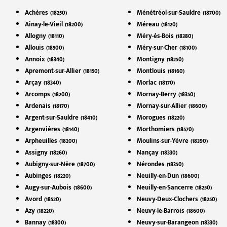
Achères (18250)
Ménétréol-sur-Sauldre (18700)
Ainay-le-Vieil (18200)
Méreau (18120)
Allogny (18110)
Méry-ès-Bois (18380)
Allouis (18500)
Méry-sur-Cher (18100)
Annoix (18340)
Montigny (18250)
Apremont-sur-Allier (18150)
Montlouis (18160)
Arçay (18340)
Morlac (18170)
Arcomps (18200)
Mornay-Berry (18350)
Ardenais (18170)
Mornay-sur-Allier (18600)
Argent-sur-Sauldre (18410)
Morogues (18220)
Argenvières (18140)
Morthomiers (18570)
Arpheuilles (18200)
Moulins-sur-Yèvre (18390)
Assigny (18260)
Nançay (18330)
Aubigny-sur-Nère (18700)
Nérondes (18350)
Aubinges (18220)
Neuilly-en-Dun (18600)
Augy-sur-Aubois (18600)
Neuilly-en-Sancerre (18250)
Avord (18520)
Neuvy-Deux-Clochers (18250)
Azy (18220)
Neuvy-le-Barrois (18600)
Bannay (18300)
Neuvy-sur-Barangeon (18330)