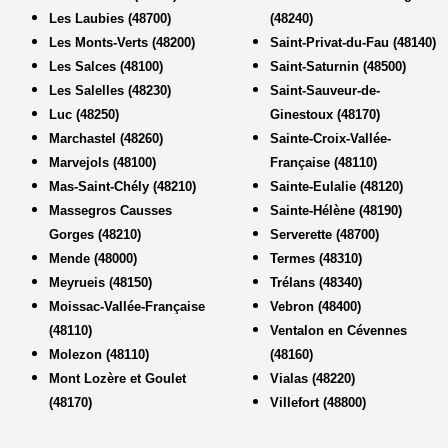
Les Laubies (48700)
(48240)
Les Monts-Verts (48200)
Saint-Privat-du-Fau (48140)
Les Salces (48100)
Saint-Saturnin (48500)
Les Salelles (48230)
Saint-Sauveur-de-
Luc (48250)
Ginestoux (48170)
Marchastel (48260)
Sainte-Croix-Vallée-
Marvejols (48100)
Française (48110)
Mas-Saint-Chély (48210)
Sainte-Eulalie (48120)
Massegros Causses
Sainte-Hélène (48190)
Gorges (48210)
Serverette (48700)
Mende (48000)
Termes (48310)
Meyrueis (48150)
Trélans (48340)
Moissac-Vallée-Française
Vebron (48400)
(48110)
Ventalon en Cévennes
Molezon (48110)
(48160)
Mont Lozère et Goulet
Vialas (48220)
(48170)
Villefort (48800)