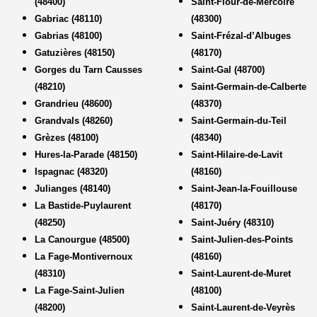
(48400)
Saint-Flour-de-Mercoire
Gabriac (48110)
(48300)
Gabrias (48100)
Saint-Frézal-d’Albuges
Gatuzières (48150)
(48170)
Gorges du Tarn Causses
Saint-Gal (48700)
(48210)
Saint-Germain-de-Calberte
Grandrieu (48600)
(48370)
Grandvals (48260)
Saint-Germain-du-Teil
Grèzes (48100)
(48340)
Hures-la-Parade (48150)
Saint-Hilaire-de-Lavit
Ispagnac (48320)
(48160)
Julianges (48140)
Saint-Jean-la-Fouillouse
La Bastide-Puylaurent
(48170)
(48250)
Saint-Juéry (48310)
La Canourgue (48500)
Saint-Julien-des-Points
La Fage-Montivernoux
(48160)
(48310)
Saint-Laurent-de-Muret
La Fage-Saint-Julien
(48100)
(48200)
Saint-Laurent-de-Veyrès