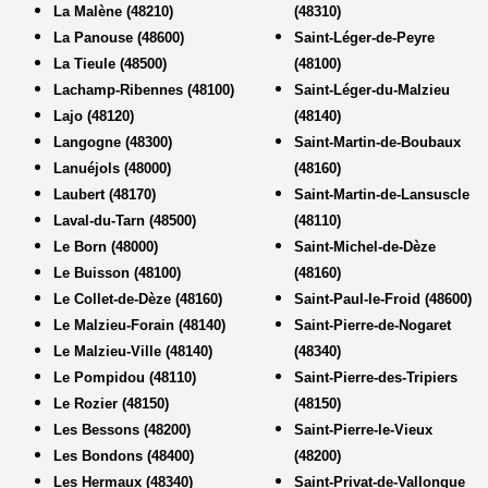
La Malène (48210)
(48310)
La Panouse (48600)
Saint-Léger-de-Peyre
La Tieule (48500)
(48100)
Lachamp-Ribennes (48100)
Saint-Léger-du-Malzieu
Lajo (48120)
(48140)
Langogne (48300)
Saint-Martin-de-Boubaux
Lanuéjols (48000)
(48160)
Laubert (48170)
Saint-Martin-de-Lansuscle
Laval-du-Tarn (48500)
(48110)
Le Born (48000)
Saint-Michel-de-Dèze
Le Buisson (48100)
(48160)
Le Collet-de-Dèze (48160)
Saint-Paul-le-Froid (48600)
Le Malzieu-Forain (48140)
Saint-Pierre-de-Nogaret
Le Malzieu-Ville (48140)
(48340)
Le Pompidou (48110)
Saint-Pierre-des-Tripiers
Le Rozier (48150)
(48150)
Les Bessons (48200)
Saint-Pierre-le-Vieux
Les Bondons (48400)
(48200)
Les Hermaux (48340)
Saint-Privat-de-Vallongue