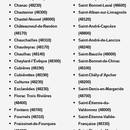
Chanac (48230)
Saint Bonnet-Laval (48600)
Chastanier (48300)
Saint-Alban-sur-Limagnole
Chastel-Nouvel (48000)
(48120)
Châteauneuf-de-Randon
Saint-André-Capcèze
(48170)
(48800)
Chauchailles (48310)
Saint-André-de-Lancize
Chaudeyrac (48170)
(48240)
Chaulhac (48140)
Saint-Bauzile (48000)
Cheylard-l’Évêque (48300)
Saint-Bonnet-de-Chirac
Cubières (48190)
(48100)
Cubiérettes (48190)
Saint-Chély-d’Apcher
Cultures (48230)
(48200)
Esclanèdes (48230)
Saint-Denis-en-Margeride
Florac Trois Rivières
(48700)
(48400)
Saint-Étienne-du-
Fontans (48700)
Valdonnez (48000)
Fournels (48310)
Saint-Étienne-Vallée-
Fraissinet-de-Fourques
Française (48330)