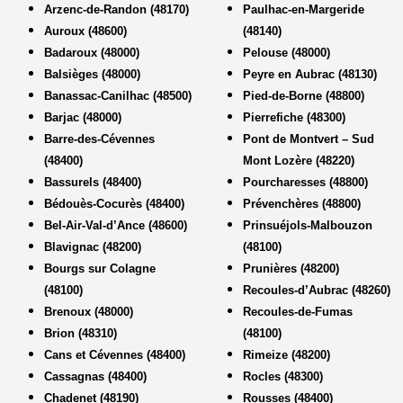
Arzenc-de-Randon (48170)
Paulhac-en-Margeride
Auroux (48600)
(48140)
Badaroux (48000)
Pelouse (48000)
Balsièges (48000)
Peyre en Aubrac (48130)
Banassac-Canilhac (48500)
Pied-de-Borne (48800)
Barjac (48000)
Pierrefiche (48300)
Barre-des-Cévennes
Pont de Montvert – Sud
(48400)
Mont Lozère (48220)
Bassurels (48400)
Pourcharesses (48800)
Bédouès-Cocurès (48400)
Prévenchères (48800)
Bel-Air-Val-d’Ance (48600)
Prinsuéjols-Malbouzon
Blavignac (48200)
(48100)
Bourgs sur Colagne
Prunières (48200)
(48100)
Recoules-d’Aubrac (48260)
Brenoux (48000)
Recoules-de-Fumas
Brion (48310)
(48100)
Cans et Cévennes (48400)
Rimeize (48200)
Cassagnas (48400)
Rocles (48300)
Chadenet (48190)
Rousses (48400)