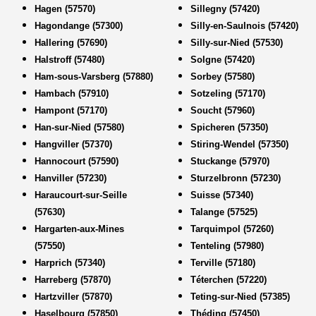
Hagen (57570)
Sillegny (57420)
Hagondange (57300)
Silly-en-Saulnois (57420)
Hallering (57690)
Silly-sur-Nied (57530)
Halstroff (57480)
Solgne (57420)
Ham-sous-Varsberg (57880)
Sorbey (57580)
Hambach (57910)
Sotzeling (57170)
Hampont (57170)
Soucht (57960)
Han-sur-Nied (57580)
Spicheren (57350)
Hangviller (57370)
Stiring-Wendel (57350)
Hannocourt (57590)
Stuckange (57970)
Hanviller (57230)
Sturzelbronn (57230)
Haraucourt-sur-Seille
Suisse (57340)
(57630)
Talange (57525)
Hargarten-aux-Mines
Tarquimpol (57260)
(57550)
Tenteling (57980)
Harprich (57340)
Terville (57180)
Harreberg (57870)
Téterchen (57220)
Hartzviller (57870)
Teting-sur-Nied (57385)
Haselbourg (57850)
Théding (57450)