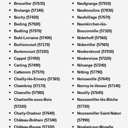
Brouviller (57635)
Neufgrange (57910)
Brulange (57340)
Neufmoulins (57830)
Buchy (57420)
Neufvillage (57670)
Buding (57920)
Neunkirchen-lès-
Budling (57970)
Bouzonville (57320)
Buhl-Lorraine (57400)
Niderhoff (57560)
Burlioncourt (57170)
Niderviller (57565)
Burtoncourt (57220)
Niederstinzel (57930)
Cappel (57450)
Niedervisse (57220)
Carling (57490)
Nilvange (57240)
Cattenom (57570)
Nitting (57790)
Chailly-lès-Ennery (57365)
Noisseville (57645)
Chambrey (57170)
Norroy-le-Veneur (57140)
Chanville (57580)
Nouilly (57645)
Charleville-sous-Bois
Nousseviller-lès-Bitche
(57220)
(57720)
Charly-Oradour (57640)
Nousseviller-Saint-Nabor
Château-Bréhain (57340)
(57990)
Château-Rouge (57320)
Novéant-sur-Moselle