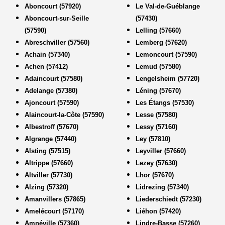
Aboncourt (57920)
Le Val-de-Guéblange
Aboncourt-sur-Seille
(57430)
(57590)
Lelling (57660)
Abreschviller (57560)
Lemberg (57620)
Achain (57340)
Lemoncourt (57590)
Achen (57412)
Lemud (57580)
Adaincourt (57580)
Lengelsheim (57720)
Adelange (57380)
Léning (57670)
Ajoncourt (57590)
Les Étangs (57530)
Alaincourt-la-Côte (57590)
Lesse (57580)
Albestroff (57670)
Lessy (57160)
Algrange (57440)
Ley (57810)
Alsting (57515)
Leyviller (57660)
Altrippe (57660)
Lezey (57630)
Altviller (57730)
Lhor (57670)
Alzing (57320)
Lidrezing (57340)
Amanvillers (57865)
Liederschiedt (57230)
Amelécourt (57170)
Liéhon (57420)
Amnéville (57360)
Lindre-Basse (57260)