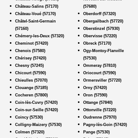
Château-Salins (57170)
(57680)
Château-Voué (57170)
Oberdorff (57320)
Châtel-Saint-Germain
Obergailbach (57720)
(57160)
Oberstinzel (57930)
Chémery-les-Deux (57320)
Obervisse (57220)
Cheminot (57420)
Obreck (57170)
Chenois (57580)
Ogy-Montoy-Flanville
Chérisey (57420)
(57530)
Chesny (57245)
Ommeray (57810)
Chicourt (57590)
Oriocourt (57590)
Chieulles (57070)
Ormersviller (57720)
Clouange (57185)
Orny (57420)
Cocheren (57800)
Oron (57590)
Coin-lès-Cuvry (57420)
Ottange (57840)
Coin-sur-Seille (57420)
Ottonville (57220)
Coincy (57530)
Oudrenne (57970)
Colligny-Maizery (57530)
Pagny-lès-Goin (57420)
Colmen (57320)
Pange (57530)