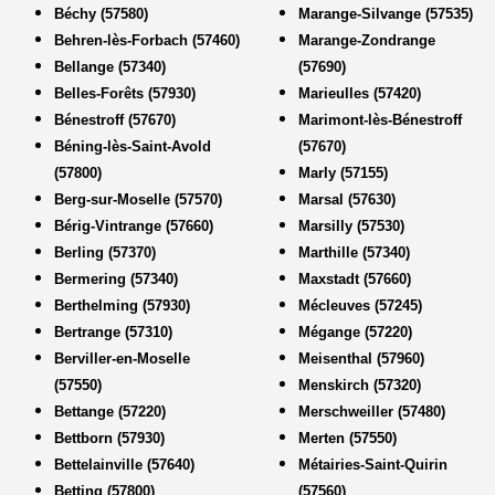
Béchy (57580)
Marange-Silvange (57535)
Behren-lès-Forbach (57460)
Marange-Zondrange
Bellange (57340)
(57690)
Belles-Forêts (57930)
Marieulles (57420)
Bénestroff (57670)
Marimont-lès-Bénestroff
Béning-lès-Saint-Avold
(57670)
(57800)
Marly (57155)
Berg-sur-Moselle (57570)
Marsal (57630)
Bérig-Vintrange (57660)
Marsilly (57530)
Berling (57370)
Marthille (57340)
Bermering (57340)
Maxstadt (57660)
Berthelming (57930)
Mécleuves (57245)
Bertrange (57310)
Mégange (57220)
Berviller-en-Moselle
Meisenthal (57960)
(57550)
Menskirch (57320)
Bettange (57220)
Merschweiller (57480)
Bettborn (57930)
Merten (57550)
Bettelainville (57640)
Métairies-Saint-Quirin
Betting (57800)
(57560)