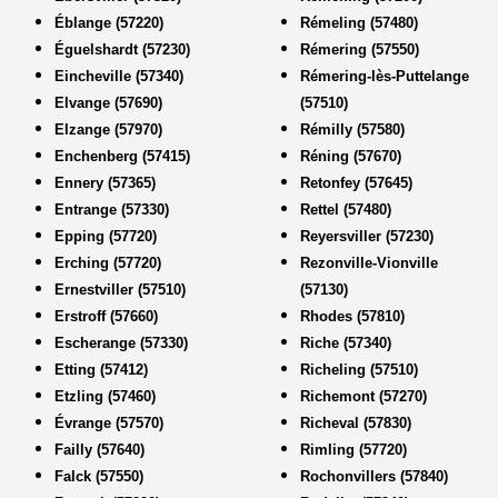
Éblange (57220)
Rémeling (57480)
Éguelshardt (57230)
Rémering (57550)
Eincheville (57340)
Rémering-lès-Puttelange
Elvange (57690)
(57510)
Elzange (57970)
Rémilly (57580)
Enchenberg (57415)
Réning (57670)
Ennery (57365)
Retonfey (57645)
Entrange (57330)
Rettel (57480)
Epping (57720)
Reyersviller (57230)
Erching (57720)
Rezonville-Vionville
Ernestviller (57510)
(57130)
Erstroff (57660)
Rhodes (57810)
Escherange (57330)
Riche (57340)
Etting (57412)
Richeling (57510)
Etzling (57460)
Richemont (57270)
Évrange (57570)
Richeval (57830)
Failly (57640)
Rimling (57720)
Falck (57550)
Rochonvillers (57840)