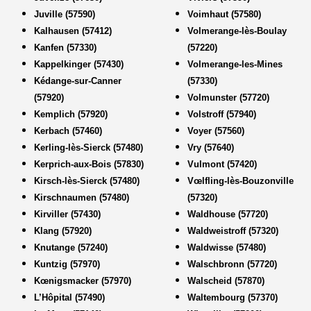
Juville (57590)
Voimhaut (57580)
Kalhausen (57412)
Volmerange-lès-Boulay
Kanfen (57330)
(57220)
Kappelkinger (57430)
Volmerange-les-Mines
Kédange-sur-Canner
(57330)
(57920)
Volmunster (57720)
Kemplich (57920)
Volstroff (57940)
Kerbach (57460)
Voyer (57560)
Kerling-lès-Sierck (57480)
Vry (57640)
Kerprich-aux-Bois (57830)
Vulmont (57420)
Kirsch-lès-Sierck (57480)
Vœlfling-lès-Bouzonville
Kirschnaumen (57480)
(57320)
Kirviller (57430)
Waldhouse (57720)
Klang (57920)
Waldweistroff (57320)
Knutange (57240)
Waldwisse (57480)
Kuntzig (57970)
Walschbronn (57720)
Kœnigsmacker (57970)
Walscheid (57870)
L’Hôpital (57490)
Waltembourg (57370)