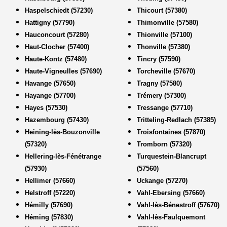
Haspelschiedt (57230)
Thicourt (57380)
Hattigny (57790)
Thimonville (57580)
Hauconcourt (57280)
Thionville (57100)
Haut-Clocher (57400)
Thonville (57380)
Haute-Kontz (57480)
Tincry (57590)
Haute-Vigneulles (57690)
Torcheville (57670)
Havange (57650)
Tragny (57580)
Hayange (57700)
Trémery (57300)
Hayes (57530)
Tressange (57710)
Hazembourg (57430)
Tritteling-Redlach (57385)
Heining-lès-Bouzonville
Troisfontaines (57870)
(57320)
Tromborn (57320)
Hellering-lès-Fénétrange
Turquestein-Blancrupt
(57930)
(57560)
Hellimer (57660)
Uckange (57270)
Helstroff (57220)
Vahl-Ebersing (57660)
Hémilly (57690)
Vahl-lès-Bénestroff (57670)
Héming (57830)
Vahl-lès-Faulquemont