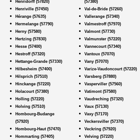
Henridorff (57820)
(57380)
Henriville (57450)
Val-de-Bride (57260)
Hérange (57635)
Vallerange (57340)
Hermelange (57790)
Valmestroff (57970)
Herny (57580)
Valmont (57730)
Hertzing (57830)
Valmunster (57220)
Hesse (57400)
Vannecourt (57340)
Hestroff (57320)
Vantoux (57070)
Hettange-Grande (57330)
Vany (57070)
Hilbesheim (57400)
Varize-Vaudoncourt (57220)
Hilsprich (57510)
Varsberg (57880)
Hinckange (57220)
Vasperviller (57560)
Holacourt (57380)
Vatimont (57580)
Holling (57220)
Vaudreching (57320)
Holving (57510)
Vaux (57130)
Hombourg-Budange
Vaxy (57170)
(57920)
Veckersviller (57370)
Hombourg-Haut (57470)
Veckring (57920)
Hommarting (57405)
Velving (57220)