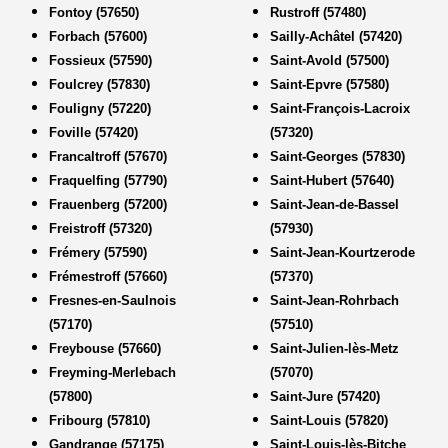
Fontoy (57650)
Rustroff (57480)
Forbach (57600)
Sailly-Achâtel (57420)
Fossieux (57590)
Saint-Avold (57500)
Foulcrey (57830)
Saint-Epvre (57580)
Fouligny (57220)
Saint-François-Lacroix
Foville (57420)
(57320)
Francaltroff (57670)
Saint-Georges (57830)
Fraquelfing (57790)
Saint-Hubert (57640)
Frauenberg (57200)
Saint-Jean-de-Bassel
Freistroff (57320)
(57930)
Frémery (57590)
Saint-Jean-Kourtzerode
Frémestroff (57660)
(57370)
Fresnes-en-Saulnois
Saint-Jean-Rohrbach
(57170)
(57510)
Freybouse (57660)
Saint-Julien-lès-Metz
Freyming-Merlebach
(57070)
(57800)
Saint-Jure (57420)
Fribourg (57810)
Saint-Louis (57820)
Gandrange (57175)
Saint-Louis-lès-Bitche