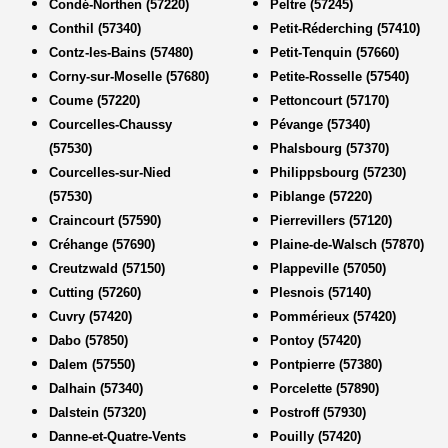
Condé-Northen (57220)
Peltre (57245)
Conthil (57340)
Petit-Réderching (57410)
Contz-les-Bains (57480)
Petit-Tenquin (57660)
Corny-sur-Moselle (57680)
Petite-Rosselle (57540)
Coume (57220)
Pettoncourt (57170)
Courcelles-Chaussy
Pévange (57340)
(57530)
Phalsbourg (57370)
Courcelles-sur-Nied
Philippsbourg (57230)
(57530)
Piblange (57220)
Craincourt (57590)
Pierrevillers (57120)
Créhange (57690)
Plaine-de-Walsch (57870)
Creutzwald (57150)
Plappeville (57050)
Cutting (57260)
Plesnois (57140)
Cuvry (57420)
Pommérieux (57420)
Dabo (57850)
Pontoy (57420)
Dalem (57550)
Pontpierre (57380)
Dalhain (57340)
Porcelette (57890)
Dalstein (57320)
Postroff (57930)
Danne-et-Quatre-Vents
Pouilly (57420)