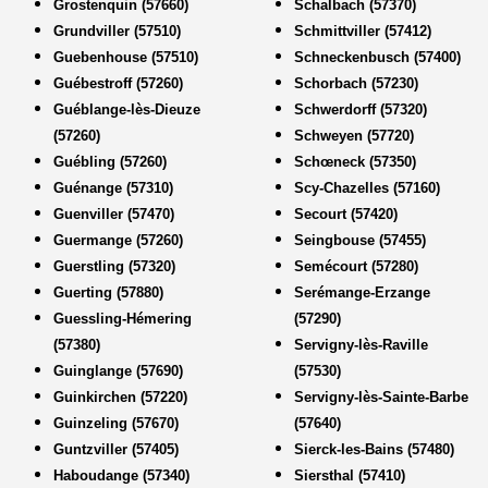
Grostenquin (57660)
Schalbach (57370)
Grundviller (57510)
Schmittviller (57412)
Guebenhouse (57510)
Schneckenbusch (57400)
Guébestroff (57260)
Schorbach (57230)
Guéblange-lès-Dieuze
Schwerdorff (57320)
(57260)
Schweyen (57720)
Guébling (57260)
Schœneck (57350)
Guénange (57310)
Scy-Chazelles (57160)
Guenviller (57470)
Secourt (57420)
Guermange (57260)
Seingbouse (57455)
Guerstling (57320)
Semécourt (57280)
Guerting (57880)
Serémange-Erzange
Guessling-Hémering
(57290)
(57380)
Servigny-lès-Raville
Guinglange (57690)
(57530)
Guinkirchen (57220)
Servigny-lès-Sainte-Barbe
Guinzeling (57670)
(57640)
Guntzviller (57405)
Sierck-les-Bains (57480)
Haboudange (57340)
Siersthal (57410)