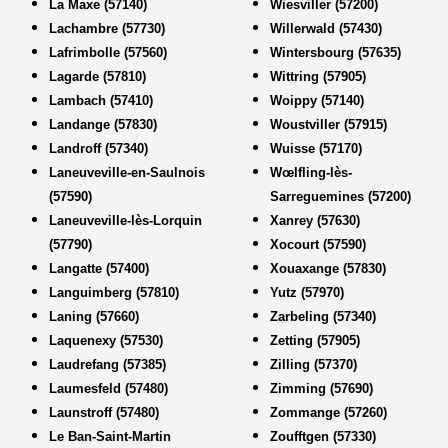
La Maxe (57140)
Wiesviller (57200)
Lachambre (57730)
Willerwald (57430)
Lafrimbolle (57560)
Wintersbourg (57635)
Lagarde (57810)
Wittring (57905)
Lambach (57410)
Woippy (57140)
Landange (57830)
Woustviller (57915)
Landroff (57340)
Wuisse (57170)
Laneuveville-en-Saulnois
Wœlfling-lès-
(57590)
Sarreguemines (57200)
Laneuveville-lès-Lorquin
Xanrey (57630)
(57790)
Xocourt (57590)
Langatte (57400)
Xouaxange (57830)
Languimberg (57810)
Yutz (57970)
Laning (57660)
Zarbeling (57340)
Laquenexy (57530)
Zetting (57905)
Laudrefang (57385)
Zilling (57370)
Laumesfeld (57480)
Zimming (57690)
Launstroff (57480)
Zommange (57260)
Le Ban-Saint-Martin
Zoufftgen (57330)