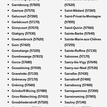
Garrebourg (57820)
(57620)
Gavisse (57570)
Saint-Médard (57260)
Gelucourt (57260)
Saint-Privat-la-Montagne
Gerbécourt (57170)
(57855)
Givrycourt (57670)
Saint-Quirin (57560)
Glatigny (57530)
Sainte-Barbe (57640)
Goetzenbruck (57620)
Sainte-Marie-aux-Chênes
Goin (57420)
(57255)
Gomelange (57220)
Sainte-Ruffine (57130)
Gondrexange (57815)
Salonnes (57170)
Gorze (57680)
Sanry-lès-Vigy (57640)
Gosselming (57930)
Sanry-sur-Nied (57530)
Gravelotte (57130)
Sarralbe (57430)
Grémecey (57170)
Sarraltroff (57400)
Gréning (57660)
Sarrebourg (57400)
Grindorff-Bizing (57480)
Sarreguemines (57200)
Gros-Réderching (57410)
Sarreinsming (57905)
Grosbliederstroff (57520)
Saulny (57140)