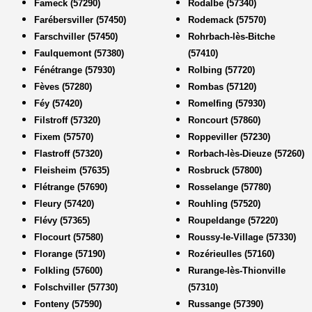
Fameck (57290)
Rodalbe (57340)
Farébersviller (57450)
Rodemack (57570)
Farschviller (57450)
Rohrbach-lès-Bitche
Faulquemont (57380)
(57410)
Fénétrange (57930)
Rolbing (57720)
Fèves (57280)
Rombas (57120)
Féy (57420)
Romelfing (57930)
Filstroff (57320)
Roncourt (57860)
Fixem (57570)
Roppeviller (57230)
Flastroff (57320)
Rorbach-lès-Dieuze (57260)
Fleisheim (57635)
Rosbruck (57800)
Flétrange (57690)
Rosselange (57780)
Fleury (57420)
Rouhling (57520)
Flévy (57365)
Roupeldange (57220)
Flocourt (57580)
Roussy-le-Village (57330)
Florange (57190)
Rozérieulles (57160)
Folkling (57600)
Rurange-lès-Thionville
Folschviller (57730)
(57310)
Fonteny (57590)
Russange (57390)