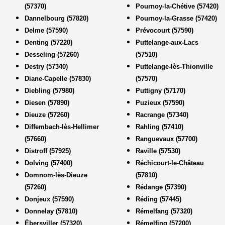
(57370)
Pournoy-la-Chétive (57420)
Dannelbourg (57820)
Pournoy-la-Grasse (57420)
Delme (57590)
Prévocourt (57590)
Denting (57220)
Puttelange-aux-Lacs
Desseling (57260)
(57510)
Destry (57340)
Puttelange-lès-Thionville
Diane-Capelle (57830)
(57570)
Diebling (57980)
Puttigny (57170)
Diesen (57890)
Puzieux (57590)
Dieuze (57260)
Racrange (57340)
Diffembach-lès-Hellimer
Rahling (57410)
(57660)
Ranguevaux (57700)
Distroff (57925)
Raville (57530)
Dolving (57400)
Réchicourt-le-Château
Domnom-lès-Dieuze
(57810)
(57260)
Rédange (57390)
Donjeux (57590)
Réding (57445)
Donnelay (57810)
Rémelfang (57320)
Ébersviller (57320)
Rémelfing (57200)