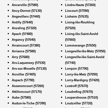
Ancerville (57580)
Lindre-Haute (57260)
Ancy-Dornot (57130)
Liocourt (57590)
Angevillers (57440)
Lixheim (57635)
Antilly (57640)
Lixing-lès-Rouhling
Anzeling (57320)
(57520)
Apach (57480)
Lixing-lès-Saint-Avold
Argancy (57640)
(57660)
Arraincourt (57380)
Lommerange (57650)
Arriance (57580)
Longeville-lès-Metz (57050)
Arry (57680)
Longeville-lès-Saint-Avold
Ars-Laquenexy (57530)
(57740)
Ars-sur-Moselle (57130)
Lorquin (57790)
Arzviller (57405)
Lorry-lès-Metz (57050)
Aspach (57790)
Lorry-Mardigny (57420)
Assenoncourt (57260)
Lostroff (57670)
Attilloncourt (57170)
Loudrefing (57670)
Aube (57580)
Loupershouse (57510)
Audun-le-Tiche (57390)
Loutzviller (57720)