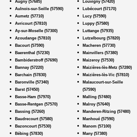
Augny (57685)
Louvigny (57420)
Aulnois-sur-Seille (57590)
Lubécourt (57170)
Aumetz (57710)
Lucy (57590)
Avricourt (57810)
Luppy (57580)
Ay-sur-Moselle (57300)
Luttange (57935)
Azoudange (57810)
Lutzelbourg (57820)
Bacourt (57590)
Macheren (57730)
Baerenthal (57230)
Mainvillers (57380)
Bambiderstroff (57690)
Maizeroy (57530)
Bannay (57220)
Maizières-lès-Metz (57280)
Barchain (57830)
Maizières-lès-Vic (57810)
Baronville (57340)
Malaucourt-sur-Seille
Barst (57450)
(57590)
Basse-Ham (57970)
Malling (57480)
Basse-Rentgen (57570)
Malroy (57640)
Bassing (57260)
Manderen-Ritzing (57480)
Baudrecourt (57580)
Manhoué (57590)
Bazoncourt (57530)
Manom (57100)
Bébing (57830)
Many (57380)