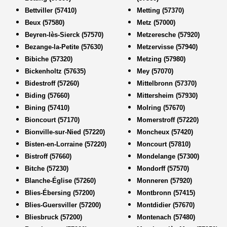
Bettviller (57410)
Metting (57370)
Beux (57580)
Metz (57000)
Beyren-lès-Sierck (57570)
Metzeresche (57920)
Bezange-la-Petite (57630)
Metzervisse (57940)
Bibiche (57320)
Metzing (57980)
Bickenholtz (57635)
Mey (57070)
Bidestroff (57260)
Mittelbronn (57370)
Biding (57660)
Mittersheim (57930)
Bining (57410)
Molring (57670)
Bioncourt (57170)
Momerstroff (57220)
Bionville-sur-Nied (57220)
Moncheux (57420)
Bisten-en-Lorraine (57220)
Moncourt (57810)
Bistroff (57660)
Mondelange (57300)
Bitche (57230)
Mondorff (57570)
Blanche-Église (57260)
Monneren (57920)
Blies-Ébersing (57200)
Montbronn (57415)
Blies-Guersviller (57200)
Montdidier (57670)
Bliesbruck (57200)
Montenach (57480)