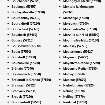
Boucheporn (57220)
Montigny-lès-Metz (57950)
Boulange (57655)
Montois-la-Montagne
Boulay-Moselle (57220)
(57860)
Bourdonnay (57810)
Morhange (57340)
Bourgaltroff (57260)
Morsbach (57600)
Bourscheid (57370)
Morville-lès-Vic (57170)
Bousbach (57460)
Morville-sur-Nied (57590)
Bousse (57310)
Moulins-lès-Metz (57160)
Bousseviller (57230)
Moussey (57770)
Boust (57570)
Mouterhouse (57620)
Boustroff (57380)
Moyenvic (57630)
Bouzonville (57320)
Moyeuvre-Grande (57250)
Bréhain (57340)
Moyeuvre-Petite (57250)
Breidenbach (57720)
Mulcey (57260)
Breistroff-la-Grande (57570)
Munster (57670)
Brettnach (57320)
Narbéfontaine (57220)
Bronvaux (57535)
Nébing (57670)
Brouck (57220)
Nelling (57670)
Brouderdorff (57565)
Neufchef (57700)