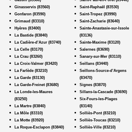
Ginasservis (83560)
Saint-Raphaël (83530)
Gonfaron (83590)
Saint-Tropez (83990)
Grimaud (83310)
Saint-Zacharie (83640)
Hyères (83400)
Sainte-Anastasie-sur-Issole
La Bastide (83840)
(83136)
La Cadière-d’Azur (83740)
Sainte-Maxime (83120)
La Celle (83170)
Salernes (83690)
La Crau (83260)
Sanary-sur-Mer (83110)
La Croix-Valmer (83420)
Seillans (83440)
La Farlède (83210)
Seillons-Source-d’Argens
La Garde (83130)
(83470)
La Garde-Freinet (83680)
Signes (83870)
La Londe-les-Maures
Sillans-la-Cascade (83690)
(83250)
Six-Fours-les-Plages
La Martre (83840)
(83140)
La Môle (83310)
Solliès-Pont (83210)
La Motte (83920)
Solliès-Toucas (83210)
La Roque-Esclapon (83840)
Solliès-Ville (83210)