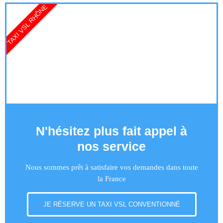
TAXI VSL RHÔNE
N'hésitez plus fait appel à
nos service
Nous sommes prêt à satisfaire vos demandes dans toute
la France
JE RÉSERVE UN TAXI VSL CONVENTIONNÉ