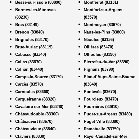
Besse-sur-Issole (83890)
Montferrat (83131)
Bormes-les-Mimosas
Montfort-sur-Argens
(83230)
(83570)
Bras (83149)
Montmeyan (83670)
Brenon (83840)
Nans-les-Pins (83860)
Brignoles (83170)
Néoules (83136)
Brue-Auriac (83119)
Ollières (83470)
Cabasse (83340)
Ollioules (83190)
Callas (83830)
Pierrefeu-du-Var (83390)
Callian (83440)
Pignans (83790)
Camps-la-Source (83170)
Plan-d’Aups-Sainte-Baume
Carcès (83570)
(83640)
Carnoules (83660)
Pontevès (83670)
Carqueiranne (83320)
Pourcieux (83470)
Cavalaire-sur-Mer (83240)
Pourrières (83910)
Châteaudouble (83300)
Puget-sur-Argens (83480)
Châteauvert (83670)
Puget-Ville (83390)
Châteauvieux (83840)
Ramatuelle (83350)
Claviers (83830)
Rayol-Canadel-sur-Mer