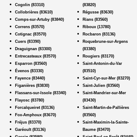
Cogolin (83310)
(83820)
Collobrières (83610)
Régusse (83630)
Comps-sur-Artuby (83840)
Rians (83560)
Correns (83570)
Riboux (13780)
Cotignac (83570)
Rocbaron (83136)
Cuers (83390)
Roquebrune-sur-Argens
Draguignan (83300)
(83380)
Entrecasteaux (83570)
Rougiers (83170)
Esparron (83560)
Saint-Antonin-du-Var
Évenos (83330)
(83510)
Fayence (83440)
Saint-Cyr-sur-Mer (83270)
Figanières (83830)
Saint-Julien (83560)
Flassans-sur-Issole (83340)
Saint-Mandrier-sur-Mer
Flayosc (83780)
(83430)
Forcalqueiret (83136)
Saint-Martin-de-Pallières
Fox-Amphoux (83670)
(83560)
Fréjus (83370)
Saint-Maximin-la-Sainte-
Garéoult (83136)
Baume (83470)
Gassin (83580)
Saint-Paul-en-Forêt (83440)