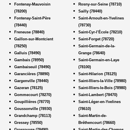
Fontenay-Mauvoisin
Rosny-sur-Seine (78710)
(78200)
Sailly (78440)
Fontenay-Saint-Père
Saint-Arnoult-en-Yvelines
(78440)
(78730)
Freneuse (78840)
Saint-Cyr-l’École (78210)
Gaillon-sur-Montcient
Saint-Forget (78720)
(78250)
Saint-Germain-de-la-
Galluis (78490)
Grange (78640)
Gambais (78950)
Saint-Germain-en-Laye
Gambaiseuil (78490)
(78100)
Garancières (78890)
Saint-Hilarion (78125)
Gargenville (78440)
Saint-Illiers-la-Ville (78980)
Gazeran (78125)
Saint-Illiers-le-Bois (78980)
Gommecourt (78270)
Saint-Lambert (78470)
Goupillières (78770)
Saint-Léger-en-Yvelines
Goussonville (78930)
(78610)
Grandchamp (78113)
Saint-Martin-de-
Gressey (78550)
Bréthencourt (78660)
Grosrouvre (78490)
Saint-Martin-des-Champs