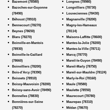
Bazemont (78580)
Longnes (78980)
Bazoches-sur-Guyonne
Longvilliers (78730)
(78490)
Louveciennes (78430)
Béhoust (78910)
Magnanville (78200)
Bennecourt (78270)
Magny-les-Hameaux
Beynes (78650)
(78114)
Blaru (78270)
Maisons-Laffitte (78600)
Boinville-en-Mantois
Mantes-la-Jolie (78200)
(78930)
Mantes-la-Ville (78711)
Boinville-le-Gaillard
Marcq (78770)
(78660)
Mareil-le-Guyon (78490)
Boinvilliers (78200)
Mareil-Marly (78750)
Bois-d’Arcy (78390)
Mareil-sur-Mauldre (78124)
Boissets (78910)
Marly-le-Roi (78160)
Boissy-Mauvoisin (78200)
Maule (78580)
Boissy-sans-Avoir (78490)
Maulette (78550)
Bonnelles (78830)
Maurecourt (78780)
Bonnières-sur-Seine
Maurepas (78310)
(78270)
Médan (78670)