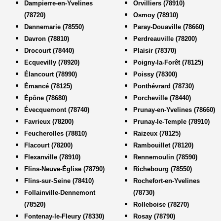
Dampierre-en-Yvelines
Orvilliers (78910)
(78720)
Osmoy (78910)
Dannemarie (78550)
Paray-Douaville (78660)
Davron (78810)
Perdreauville (78200)
Drocourt (78440)
Plaisir (78370)
Ecquevilly (78920)
Poigny-la-Forêt (78125)
Élancourt (78990)
Poissy (78300)
Émancé (78125)
Ponthévrard (78730)
Épône (78680)
Porcheville (78440)
Évecquemont (78740)
Prunay-en-Yvelines (78660)
Favrieux (78200)
Prunay-le-Temple (78910)
Feucherolles (78810)
Raizeux (78125)
Flacourt (78200)
Rambouillet (78120)
Flexanville (78910)
Rennemoulin (78590)
Flins-Neuve-Église (78790)
Richebourg (78550)
Flins-sur-Seine (78410)
Rochefort-en-Yvelines
Follainville-Dennemont
(78730)
(78520)
Rolleboise (78270)
Fontenay-le-Fleury (78330)
Rosay (78790)