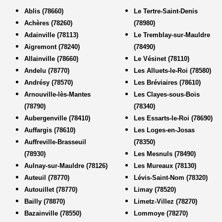
Ablis (78660)
Le Tertre-Saint-Denis
Achères (78260)
(78980)
Adainville (78113)
Le Tremblay-sur-Mauldre
Aigremont (78240)
(78490)
Allainville (78660)
Le Vésinet (78110)
Andelu (78770)
Les Alluets-le-Roi (78580)
Andrésy (78570)
Les Bréviaires (78610)
Arnouville-lès-Mantes
Les Clayes-sous-Bois
(78790)
(78340)
Aubergenville (78410)
Les Essarts-le-Roi (78690)
Auffargis (78610)
Les Loges-en-Josas
Auffreville-Brasseuil
(78350)
(78930)
Les Mesnuls (78490)
Aulnay-sur-Mauldre (78126)
Les Mureaux (78130)
Auteuil (78770)
Lévis-Saint-Nom (78320)
Autouillet (78770)
Limay (78520)
Bailly (78870)
Limetz-Villez (78270)
Bazainville (78550)
Lommoye (78270)