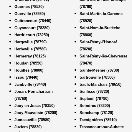
Guernes (78520)
(78790)
Guerville (78930)
Saint-Martin-la-Garenne
Guitrancourt (78440)
(78520)
Guyancourt (78280)
Saint-Nom-la-Bretèche
Hardricourt (78250)
(78860)
Hargeville (78790)
Saint-Rémy-l’Honoré
Herbeville (78580)
(78690)
Hermeray (78125)
Saint-Rémy-lès-Chevreuse
Houdan (78550)
(78470)
Houilles (78800)
Sainte-Mesme (78730)
Issou (78440)
Sartrouville (78500)
Jambville (78440)
Saulx-Marchais (78650)
Jouars-Pontchartrain
Senlisse (78720)
(78760)
Septeuil (78790)
Jouy-en-Josas (78350)
Soindres (78200)
Jouy-Mauvoisin (78200)
Sonchamp (78120)
Jumeauville (78580)
Tacoignières (78910)
Juziers (78820)
Tessancourt-sur-Aubette