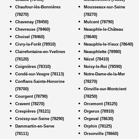
Chaufour-lès-Bonnières
Mousseaux-sur-Seine
(78270)
(78270)
Chavenay (78450)
Mulcent (78790)
Chevreuse (78460)
Neauphle-le-Château
Choisel (78460)
(78640)
Civry-la-Forêt (78910)
Neauphle-le-Vieux (78640)
Clairefontaine-en-Yvelines
Neauphlette (78980)
(78120)
Nézel (78410)
Coignières (78310)
Noisy-le-Roi (78590)
Condé-sur-Vesgre (78113)
Notre-Dame-de-la-Mer
Conflans-Sainte-Honorine
(78270)
(78700)
Oinville-sur-Montcient
Courgent (78790)
(78250)
Cravent (78270)
Orcemont (78125)
Crespières (78121)
Orgerus (78910)
Croissy-sur-Seine (78290)
Orgeval (78630)
Dammartin-en-Serve
Orphin (78125)
(78111)
Orsonville (78660)