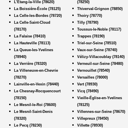
L’Étang-la-Ville (78620)
(78250)
La Boissière-École (78125)
Thiverval-Grignon (78850)
La Celle-les-Bordes (78720)
Thoiry (78770)
La Celle-Saint-Cloud
Tilly (78790)
(78170)
Toussus-le-Noble (78117)
La Falaise (78410)
Trappes (78190)
La Hauteville (78113)
Triel-sur-Seine (78510)
La Queue-les-Yvelines
Vaux-sur-Seine (78740)
(78940)
Vélizy-Villacoublay (78140)
La Verrière (78320)
Verneuil-sur-Seine (78480)
La Villeneuve-en-Chevrie
Vernouillet (78540)
(78270)
Versailles (78000)
Lainville-en-Vexin (78440)
Vert (78930)
Le Chesnay-Rocquencourt
Vicq (78490)
(78150)
Vieille-Église-en-Yvelines
Le Mesnil-le-Roi (78600)
(78125)
Le Mesnil-Saint-Denis
Villennes-sur-Seine (78670)
(78320)
Villepreux (78450)
Le Pecq (78230)
Villette (78930)