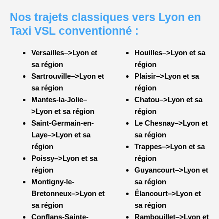
Nos trajets classiques vers Lyon en
Taxi VSL conventionné :
Versailles–>Lyon et
Houilles–>Lyon et sa
sa région
région
Sartrouville–>Lyon et
Plaisir–>Lyon et sa
sa région
région
Mantes-la-Jolie–
Chatou–>Lyon et sa
>Lyon et sa région
région
Saint-Germain-en-
Le Chesnay–>Lyon et
Laye–>Lyon et sa
sa région
région
Trappes–>Lyon et sa
Poissy–>Lyon et sa
région
région
Guyancourt–>Lyon et
Montigny-le-
sa région
Bretonneux–>Lyon et
Élancourt–>Lyon et
sa région
sa région
Conflans-Sainte-
Rambouillet–>Lyon et