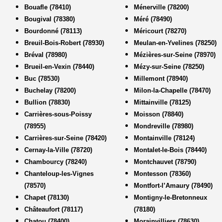
Bouafle (78410)
Ménerville (78200)
Bougival (78380)
Méré (78490)
Bourdonné (78113)
Méricourt (78270)
Breuil-Bois-Robert (78930)
Meulan-en-Yvelines (78250)
Bréval (78980)
Mézières-sur-Seine (78970)
Brueil-en-Vexin (78440)
Mézy-sur-Seine (78250)
Buc (78530)
Millemont (78940)
Buchelay (78200)
Milon-la-Chapelle (78470)
Bullion (78830)
Mittainville (78125)
Carrières-sous-Poissy
Moisson (78840)
(78955)
Mondreville (78980)
Carrières-sur-Seine (78420)
Montainville (78124)
Cernay-la-Ville (78720)
Montalet-le-Bois (78440)
Chambourcy (78240)
Montchauvet (78790)
Chanteloup-les-Vignes
Montesson (78360)
(78570)
Montfort-l’Amaury (78490)
Chapet (78130)
Montigny-le-Bretonneux
Châteaufort (78117)
(78180)
Chatou (78400)
Morainvilliers (78630)