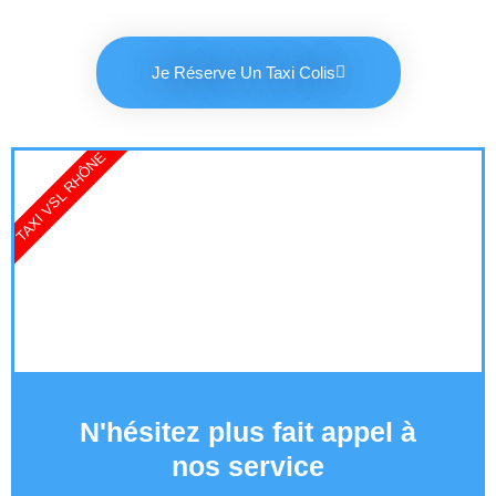
Je Réserve Un Taxi Colis
TAXI VSL RHÔNE
N'hésitez plus fait appel à
nos service