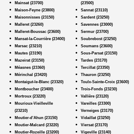
Mainsat (23700)
(23500)
Maison-Feyne (23800)
Sannat (23110)
Maisonnisses (23150)
Sardent (23250)
Malleret (23260)
Savennes (23000)
Malleret-Boussac (23600)
Sermur (23700)
Mansat-la-Courrière (23400)
Soubrebost (23250)
Marsac (23210)
Soumans (23600)
Mautes (23190)
Sous-Parsat (23150)
Mazeirat (23150)
Tardes (23170)
Méasnes (23360)
Tercillat (23350)
Mérinchal (23420)
Thauron (23250)
Montaigut-le-Blanc (23320)
Toulx-Sainte-Croix (23600)
Montboucher (23400)
Trois-Fonds (23230)
Mortroux (23220)
Vallière (23120)
Mourioux-Vieilleville
Vareilles (23300)
(23210)
Verneiges (23170)
Moutier-d’Ahun (23150)
Vidaillat (23250)
Moutier-Malcard (23220)
Viersat (23170)
Moutier-Rozeille (23200)
Vigeville (23140)