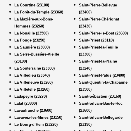
La Courtine (23100)
Saint-Pierre-Bellevue
La Forêt-du-Temple (23360)
(23460)
La Mazière-aux-Bons-
Saint-Pierre-Chérignat
Hommes (23260)
(23430)
La Nouaille (23500)
Saint-Pierre-le-Bost (23600)
La Pouge (23250)
Saint-Priest (23110)
La Saunière (23000)
Saint-Priest-la-Feuille
La Serre-Bussière-Vieille
(23300)
(23190)
Saint-Priest-la-Plaine
La Souterraine (23300)
(23240)
La Villedieu (23340)
Saint-Priest-Palus (23400)
La Villeneuve (23260)
Saint-Quentin-la-Chabanne
La Villetelle (23260)
(23500)
Ladapeyre (23270)
Saint-Sébastien (23160)
Lafat (23800)
Saint-Silvain-Bas-le-Roc
Lavaufranche (23600)
(23600)
Lavaveix-les-Mines (23150)
Saint-Silvain-Bellegarde
Le Bourg-d’Hem (23220)
(23190)