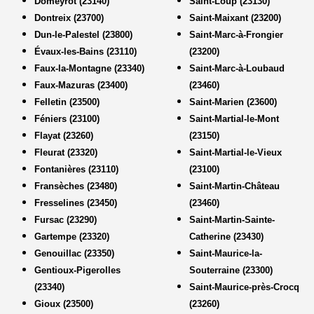
Domeyrot (23140)
Saint-Loup (23130)
Dontreix (23700)
Saint-Maixant (23200)
Dun-le-Palestel (23800)
Saint-Marc-à-Frongier
Évaux-les-Bains (23110)
(23200)
Faux-la-Montagne (23340)
Saint-Marc-à-Loubaud
Faux-Mazuras (23400)
(23460)
Felletin (23500)
Saint-Marien (23600)
Féniers (23100)
Saint-Martial-le-Mont
Flayat (23260)
(23150)
Fleurat (23320)
Saint-Martial-le-Vieux
Fontanières (23110)
(23100)
Fransèches (23480)
Saint-Martin-Château
Fresselines (23450)
(23460)
Fursac (23290)
Saint-Martin-Sainte-
Gartempe (23320)
Catherine (23430)
Genouillac (23350)
Saint-Maurice-la-
Gentioux-Pigerolles
Souterraine (23300)
(23340)
Saint-Maurice-près-Crocq
Gioux (23500)
(23260)