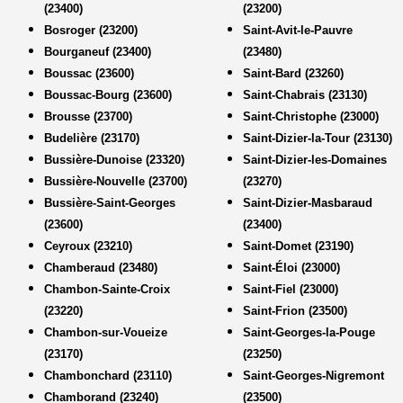
(23400)
(23200)
Bosroger (23200)
Saint-Avit-le-Pauvre
Bourganeuf (23400)
(23480)
Boussac (23600)
Saint-Bard (23260)
Boussac-Bourg (23600)
Saint-Chabrais (23130)
Brousse (23700)
Saint-Christophe (23000)
Budelière (23170)
Saint-Dizier-la-Tour (23130)
Bussière-Dunoise (23320)
Saint-Dizier-les-Domaines
Bussière-Nouvelle (23700)
(23270)
Bussière-Saint-Georges
Saint-Dizier-Masbaraud
(23600)
(23400)
Ceyroux (23210)
Saint-Domet (23190)
Chamberaud (23480)
Saint-Éloi (23000)
Chambon-Sainte-Croix
Saint-Fiel (23000)
(23220)
Saint-Frion (23500)
Chambon-sur-Voueize
Saint-Georges-la-Pouge
(23170)
(23250)
Chambonchard (23110)
Saint-Georges-Nigremont
Chamborand (23240)
(23500)