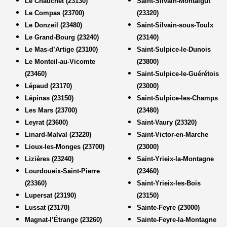
Le Chauchet (23130)
Saint-Silvain-Montaigut
Le Compas (23700)
(23320)
Le Donzeil (23480)
Saint-Silvain-sous-Toulx
Le Grand-Bourg (23240)
(23140)
Le Mas-d’Artige (23100)
Saint-Sulpice-le-Dunois
Le Monteil-au-Vicomte
(23800)
(23460)
Saint-Sulpice-le-Guérétois
Lépaud (23170)
(23000)
Lépinas (23150)
Saint-Sulpice-les-Champs
Les Mars (23700)
(23480)
Leyrat (23600)
Saint-Vaury (23320)
Linard-Malval (23220)
Saint-Victor-en-Marche
Lioux-les-Monges (23700)
(23000)
Lizières (23240)
Saint-Yrieix-la-Montagne
Lourdoueix-Saint-Pierre
(23460)
(23360)
Saint-Yrieix-les-Bois
Lupersat (23190)
(23150)
Lussat (23170)
Sainte-Feyre (23000)
Magnat-l’Étrange (23260)
Sainte-Feyre-la-Montagne