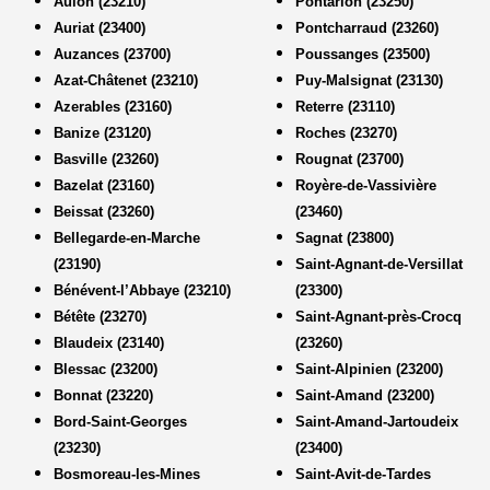
Aulon (23210)
Pontarion (23250)
Auriat (23400)
Pontcharraud (23260)
Auzances (23700)
Poussanges (23500)
Azat-Châtenet (23210)
Puy-Malsignat (23130)
Azerables (23160)
Reterre (23110)
Banize (23120)
Roches (23270)
Basville (23260)
Rougnat (23700)
Bazelat (23160)
Royère-de-Vassivière
Beissat (23260)
(23460)
Bellegarde-en-Marche
Sagnat (23800)
(23190)
Saint-Agnant-de-Versillat
Bénévent-l’Abbaye (23210)
(23300)
Bétête (23270)
Saint-Agnant-près-Crocq
Blaudeix (23140)
(23260)
Blessac (23200)
Saint-Alpinien (23200)
Bonnat (23220)
Saint-Amand (23200)
Bord-Saint-Georges
Saint-Amand-Jartoudeix
(23230)
(23400)
Bosmoreau-les-Mines
Saint-Avit-de-Tardes