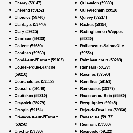
Chemy (59147)
Quiévelon (59680)
Chéreng (59152)
Quiévrechain (59920)
Choisies (59740)
Quiévy (59214)
Clairfayts (59740)
Râches (59194)
Clary (59225)
Radinghem-en-Weppes
Cobrieux (59830)
(59320)
Colleret (59680)
Raillencourt-Sainte-Olle
Comines (59560)
(59554)
Condé-sur-l’Escaut (59163)
Raimbeaucourt (59283)
Coudekerque-Branche
Rainsars (59177)
(59210)
Raismes (59590)
Courchelettes (59552)
Ramillies (59161)
Cousolre (59149)
Ramousies (59177)
Coutiches (59310)
Raucourt-au-Bois (59530)
Craywick (59279)
Recquignies (59245)
Crespin (59154)
Rejet-de-Beaulieu (59360)
Crèvecœur-sur-l’Escaut
Renescure (59173)
(59258)
Reumont (59980)
Crochte (59380)
Rexpoëde (59122)