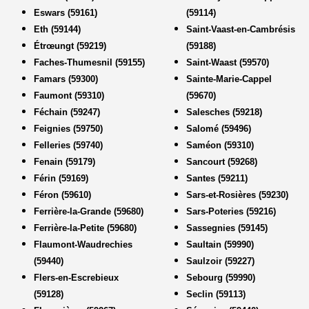
Eswars (59161)
(59114)
Eth (59144)
Saint-Vaast-en-Cambrésis
Étrœungt (59219)
(59188)
Faches-Thumesnil (59155)
Saint-Waast (59570)
Famars (59300)
Sainte-Marie-Cappel
Faumont (59310)
(59670)
Féchain (59247)
Salesches (59218)
Feignies (59750)
Salomé (59496)
Felleries (59740)
Saméon (59310)
Fenain (59179)
Sancourt (59268)
Férin (59169)
Santes (59211)
Féron (59610)
Sars-et-Rosières (59230)
Ferrière-la-Grande (59680)
Sars-Poteries (59216)
Ferrière-la-Petite (59680)
Sassegnies (59145)
Flaumont-Waudrechies
Saultain (59990)
(59440)
Saulzoir (59227)
Flers-en-Escrebieux
Sebourg (59990)
(59128)
Seclin (59113)