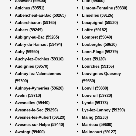
Assevent (59600)
Lille (59000)
Attiches (59551)
Limont-Fontaine (59330)
Aubencheul-au-Bac (59265)
Linselles (59126)
Auberchicourt (59165)
Locquignol (59530)
Aubers (59249)
Loffre (59182)
Aubigny-au-Bac (59265)
Lompret (59840)
Aubry-du-Hainaut (59494)
Looberghe (59630)
Auby (59950)
Loon-Plage (59279)
Auchy-lez-Orchies (59310)
Loos (59120)
Audignies (59570)
Lourches (59156)
Aulnoy-lez-Valenciennes
Louvignies-Quesnoy
(59300)
(59530)
Aulnoye-Aymeries (59620)
Louvil (59830)
Avelin (59710)
Louvroil (59720)
Avesnelles (59440)
Lynde (59173)
Avesnes-le-Sec (59296)
Lys-lez-Lannoy (59390)
Avesnes-les-Aubert (59129)
Maing (59233)
Avesnes-sur-Helpe (59440)
Mairieux (59600)
Awoingt (59400)
Malincourt (59127)