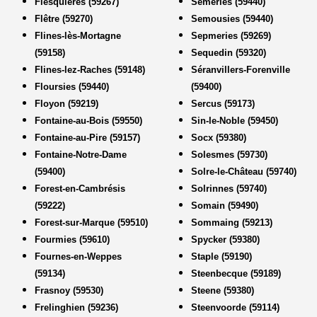
Flesquières (59267)
Sémeries (59440)
Flêtre (59270)
Semousies (59440)
Flines-lès-Mortagne
Sepmeries (59269)
(59158)
Sequedin (59320)
Flines-lez-Raches (59148)
Séranvillers-Forenville
Floursies (59440)
(59400)
Floyon (59219)
Sercus (59173)
Fontaine-au-Bois (59550)
Sin-le-Noble (59450)
Fontaine-au-Pire (59157)
Socx (59380)
Fontaine-Notre-Dame
Solesmes (59730)
(59400)
Solre-le-Château (59740)
Forest-en-Cambrésis
Solrinnes (59740)
(59222)
Somain (59490)
Forest-sur-Marque (59510)
Sommaing (59213)
Fourmies (59610)
Spycker (59380)
Fournes-en-Weppes
Staple (59190)
(59134)
Steenbecque (59189)
Frasnoy (59530)
Steene (59380)
Frelinghien (59236)
Steenvoorde (59114)