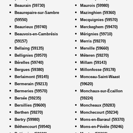
Beaurain (59730)
Maurois (59980)
Beaurepaire-sur-Sambre
Mazinghien (59360)
(59550)
Mecquignies (59570)
Beaurieux (59740)
Merckeghem (59470)
Beauvois-en-Cambrésis
Mérignies (59710)
(59157)
Merris (59270)
Bellaing (59135)
Merville (59660)
Bellignies (59570)
Méteren (59270)
Bérelles (59740)
Millam (59143)
Bergues (59380)
Millonfosse (59178)
Berlaimont (59145)
Monceau-Saint-Waast
Bermerain (59213)
(59620)
Bermeries (59570)
Monchaux-sur-Écaillon
Bersée (59235)
(59224)
Bersillies (59600)
Moncheaux (59283)
Berthen (59270)
Monchecourt (59234)
Bertry (59980)
Mons-en-Barœul (59370)
Béthencourt (59540)
Mons-en-Pévèle (59246)