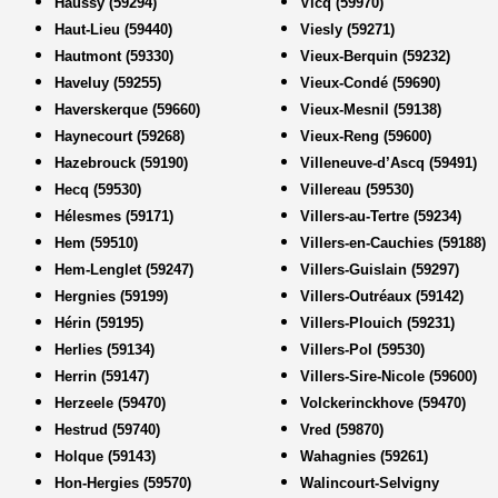
Haussy (59294)
Vicq (59970)
Haut-Lieu (59440)
Viesly (59271)
Hautmont (59330)
Vieux-Berquin (59232)
Haveluy (59255)
Vieux-Condé (59690)
Haverskerque (59660)
Vieux-Mesnil (59138)
Haynecourt (59268)
Vieux-Reng (59600)
Hazebrouck (59190)
Villeneuve-d’Ascq (59491)
Hecq (59530)
Villereau (59530)
Hélesmes (59171)
Villers-au-Tertre (59234)
Hem (59510)
Villers-en-Cauchies (59188)
Hem-Lenglet (59247)
Villers-Guislain (59297)
Hergnies (59199)
Villers-Outréaux (59142)
Hérin (59195)
Villers-Plouich (59231)
Herlies (59134)
Villers-Pol (59530)
Herrin (59147)
Villers-Sire-Nicole (59600)
Herzeele (59470)
Volckerinckhove (59470)
Hestrud (59740)
Vred (59870)
Holque (59143)
Wahagnies (59261)
Hon-Hergies (59570)
Walincourt-Selvigny