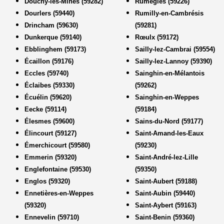
Douchy-les-Mines (59282)
Rumegies (59226)
Dourlers (59440)
Rumilly-en-Cambrésis
Drincham (59630)
(59281)
Dunkerque (59140)
Rœulx (59172)
Ebblinghem (59173)
Sailly-lez-Cambrai (59554)
Écaillon (59176)
Sailly-lez-Lannoy (59390)
Eccles (59740)
Sainghin-en-Mélantois
Éclaibes (59330)
(59262)
Écuélin (59620)
Sainghin-en-Weppes
Eecke (59114)
(59184)
Élesmes (59600)
Sains-du-Nord (59177)
Élincourt (59127)
Saint-Amand-les-Eaux
Émerchicourt (59580)
(59230)
Emmerin (59320)
Saint-André-lez-Lille
Englefontaine (59530)
(59350)
Englos (59320)
Saint-Aubert (59188)
Ennetières-en-Weppes
Saint-Aubin (59440)
(59320)
Saint-Aybert (59163)
Ennevelin (59710)
Saint-Benin (59360)