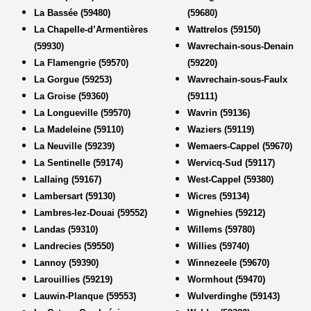
La Bassée (59480)
(59680)
La Chapelle-d’Armentières
Wattrelos (59150)
(59930)
Wavrechain-sous-Denain
La Flamengrie (59570)
(59220)
La Gorgue (59253)
Wavrechain-sous-Faulx
La Groise (59360)
(59111)
La Longueville (59570)
Wavrin (59136)
La Madeleine (59110)
Waziers (59119)
La Neuville (59239)
Wemaers-Cappel (59670)
La Sentinelle (59174)
Wervicq-Sud (59117)
Lallaing (59167)
West-Cappel (59380)
Lambersart (59130)
Wicres (59134)
Lambres-lez-Douai (59552)
Wignehies (59212)
Landas (59310)
Willems (59780)
Landrecies (59550)
Willies (59740)
Lannoy (59390)
Winnezeele (59670)
Larouillies (59219)
Wormhout (59470)
Lauwin-Planque (59553)
Wulverdinghe (59143)