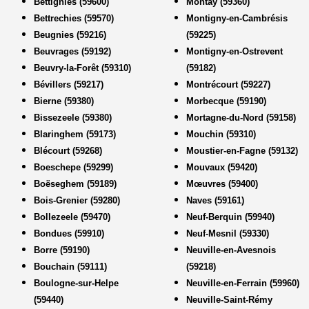
Bettignies (59600)
Montay (59360)
Bettrechies (59570)
Montigny-en-Cambrésis
Beugnies (59216)
(59225)
Beuvrages (59192)
Montigny-en-Ostrevent
Beuvry-la-Forêt (59310)
(59182)
Bévillers (59217)
Montrécourt (59227)
Bierne (59380)
Morbecque (59190)
Bissezeele (59380)
Mortagne-du-Nord (59158)
Blaringhem (59173)
Mouchin (59310)
Blécourt (59268)
Moustier-en-Fagne (59132)
Boeschepe (59299)
Mouvaux (59420)
Boëseghem (59189)
Mœuvres (59400)
Bois-Grenier (59280)
Naves (59161)
Bollezeele (59470)
Neuf-Berquin (59940)
Bondues (59910)
Neuf-Mesnil (59330)
Borre (59190)
Neuville-en-Avesnois
Bouchain (59111)
(59218)
Boulogne-sur-Helpe
Neuville-en-Ferrain (59960)
(59440)
Neuville-Saint-Rémy