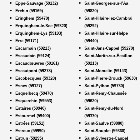
Eppe-Sauvage (59132)
Saint-Georges-sur-l’Aa
Erchin (59169)
(59820)
Eringhem (59470)
Saint-Hilaire-lez-Cambrai
Erquinghem-le-Sec (59320)
(59292)
Erquinghem-Lys (59193)
Saint-Hilaire-sur-Helpe
Erre (59171)
(59440)
Escarmain (59213)
Saint-Jans-Cappel (59270)
Escaudain (59124)
Saint-Martin-sur-Écaillon
Escaudœuvres (59161)
(59213)
Escautpont (59278)
Saint-Momelin (59143)
Escobecques (59320)
Saint-Pierre-Brouck (59630)
Esnes (59127)
Saint-Python (59730)
Esquelbecq (59470)
Saint-Remy-Chaussée
Esquerchin (59553)
(59620)
Estaires (59940)
Saint-Remy-du-Nord
Estourmel (59400)
(59330)
Estrées (59151)
Saint-Saulve (59880)
Estreux (59990)
Saint-Souplet (59360)
Estrun (59295)
Saint-Sylvestre-Cappel