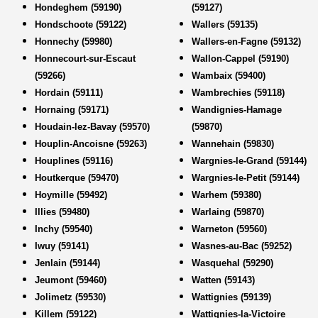
Hondeghem (59190)
(59127)
Hondschoote (59122)
Wallers (59135)
Honnechy (59980)
Wallers-en-Fagne (59132)
Honnecourt-sur-Escaut
Wallon-Cappel (59190)
(59266)
Wambaix (59400)
Hordain (59111)
Wambrechies (59118)
Hornaing (59171)
Wandignies-Hamage
Houdain-lez-Bavay (59570)
(59870)
Houplin-Ancoisne (59263)
Wannehain (59830)
Houplines (59116)
Wargnies-le-Grand (59144)
Houtkerque (59470)
Wargnies-le-Petit (59144)
Hoymille (59492)
Warhem (59380)
Illies (59480)
Warlaing (59870)
Inchy (59540)
Warneton (59560)
Iwuy (59141)
Wasnes-au-Bac (59252)
Jenlain (59144)
Wasquehal (59290)
Jeumont (59460)
Watten (59143)
Jolimetz (59530)
Wattignies (59139)
Killem (59122)
Wattignies-la-Victoire