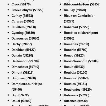
Croix (59170)
Ribécourt-la-Tour (59159)
Croix-Caluyau (59222)
Rieulay (59870)
Cuincy (59553)
Rieux-en-Cambrésis
Curgies (59990)
(59277)
Cuvillers (59268)
Robersart (59550)
Cysoing (59830)
Rombies-et-Marchipont
Damousies (59680)
(59990)
Dechy (59187)
Romeries (59730)
Dehéries (59127)
Ronchin (59790)
Denain (59220)
Roncq (59223)
Deûlémont (59890)
Roost-Warendin (59286)
Dimechaux (59740)
Rosult (59230)
Dimont (59216)
Roubaix (59100)
Doignies (59400)
Roucourt (59169)
Dompierre-sur-Helpe
Rousies (59131)
(59440)
Rouvignies (59220)
Don (59272)
Rubrouck (59285)
Douai (59500)
Ruesnes (59530)