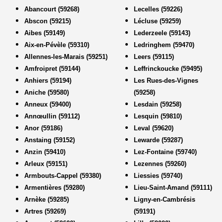
Abancourt (59268)
Lecelles (59226)
Abscon (59215)
Lécluse (59259)
Aibes (59149)
Lederzeele (59143)
Aix-en-Pévèle (59310)
Ledringhem (59470)
Allennes-les-Marais (59251)
Leers (59115)
Amfroipret (59144)
Leffrinckoucke (59495)
Anhiers (59194)
Les Rues-des-Vignes
Aniche (59580)
(59258)
Anneux (59400)
Lesdain (59258)
Annœullin (59112)
Lesquin (59810)
Anor (59186)
Leval (59620)
Anstaing (59152)
Lewarde (59287)
Anzin (59410)
Lez-Fontaine (59740)
Arleux (59151)
Lezennes (59260)
Armbouts-Cappel (59380)
Liessies (59740)
Armentières (59280)
Lieu-Saint-Amand (59111)
Arnèke (59285)
Ligny-en-Cambrésis
Artres (59269)
(59191)