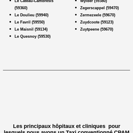
Le Cateau-Cambrésis
Wylder (59380)
(59360)
Zegerscappel (59470)
Le Doulieu (59940)
Zermezeele (59670)
Le Favril (59550)
Zuydcoote (59123)
Le Maisnil (59134)
Zuytpeene (59670)
Le Quesnoy (59530)
Les principaux hôpitaux et cliniques pour
lesquels nous avons un Taxi conventionné CPAM