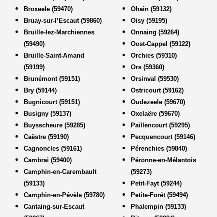
Broxeele (59470)
Ohain (59132)
Bruay-sur-l’Escaut (59860)
Oisy (59195)
Bruille-lez-Marchiennes
Onnaing (59264)
(59490)
Oost-Cappel (59122)
Bruille-Saint-Amand
Orchies (59310)
(59199)
Ors (59360)
Brunémont (59151)
Orsinval (59530)
Bry (59144)
Ostricourt (59162)
Bugnicourt (59151)
Oudezeele (59670)
Busigny (59137)
Oxelaëre (59670)
Buysscheure (59285)
Paillencourt (59295)
Caëstre (59190)
Pecquencourt (59146)
Cagnoncles (59161)
Pérenchies (59840)
Cambrai (59400)
Péronne-en-Mélantois
Camphin-en-Carembault
(59273)
(59133)
Petit-Fayt (59244)
Camphin-en-Pévèle (59780)
Petite-Forêt (59494)
Cantaing-sur-Escaut
Phalempin (59133)