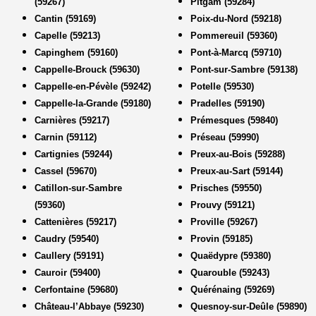
(59267)
Pitgam (59284)
Cantin (59169)
Poix-du-Nord (59218)
Capelle (59213)
Pommereuil (59360)
Capinghem (59160)
Pont-à-Marcq (59710)
Cappelle-Brouck (59630)
Pont-sur-Sambre (59138)
Cappelle-en-Pévèle (59242)
Potelle (59530)
Cappelle-la-Grande (59180)
Pradelles (59190)
Carnières (59217)
Prémesques (59840)
Carnin (59112)
Préseau (59990)
Cartignies (59244)
Preux-au-Bois (59288)
Cassel (59670)
Preux-au-Sart (59144)
Catillon-sur-Sambre
Prisches (59550)
(59360)
Prouvy (59121)
Cattenières (59217)
Proville (59267)
Caudry (59540)
Provin (59185)
Caullery (59191)
Quaëdypre (59380)
Cauroir (59400)
Quarouble (59243)
Cerfontaine (59680)
Quérénaing (59269)
Château-l’Abbaye (59230)
Quesnoy-sur-Deûle (59890)