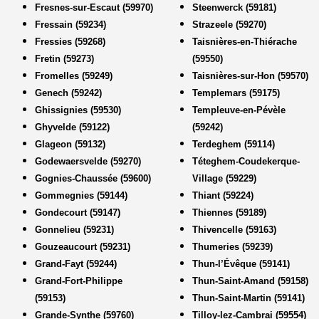
Fresnes-sur-Escaut (59970)
Steenwerck (59181)
Fressain (59234)
Strazeele (59270)
Fressies (59268)
Taisnières-en-Thiérache
Fretin (59273)
(59550)
Fromelles (59249)
Taisnières-sur-Hon (59570)
Genech (59242)
Templemars (59175)
Ghissignies (59530)
Templeuve-en-Pévèle
Ghyvelde (59122)
(59242)
Glageon (59132)
Terdeghem (59114)
Godewaersvelde (59270)
Téteghem-Coudekerque-
Gognies-Chaussée (59600)
Village (59229)
Gommegnies (59144)
Thiant (59224)
Gondecourt (59147)
Thiennes (59189)
Gonnelieu (59231)
Thivencelle (59163)
Gouzeaucourt (59231)
Thumeries (59239)
Grand-Fayt (59244)
Thun-l’Évêque (59141)
Grand-Fort-Philippe
Thun-Saint-Amand (59158)
(59153)
Thun-Saint-Martin (59141)
Grande-Synthe (59760)
Tilloy-lez-Cambrai (59554)