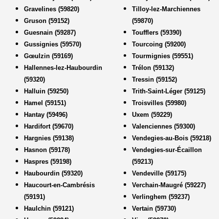
Gravelines (59820)
Tilloy-lez-Marchiennes
Gruson (59152)
(59870)
Guesnain (59287)
Toufflers (59390)
Gussignies (59570)
Tourcoing (59200)
Gœulzin (59169)
Tourmignies (59551)
Hallennes-lez-Haubourdin
Trélon (59132)
(59320)
Tressin (59152)
Halluin (59250)
Trith-Saint-Léger (59125)
Hamel (59151)
Troisvilles (59980)
Hantay (59496)
Uxem (59229)
Hardifort (59670)
Valenciennes (59300)
Hargnies (59138)
Vendegies-au-Bois (59218)
Hasnon (59178)
Vendegies-sur-Écaillon
Haspres (59198)
(59213)
Haubourdin (59320)
Vendeville (59175)
Haucourt-en-Cambrésis
Verchain-Maugré (59227)
(59191)
Verlinghem (59237)
Haulchin (59121)
Vertain (59730)