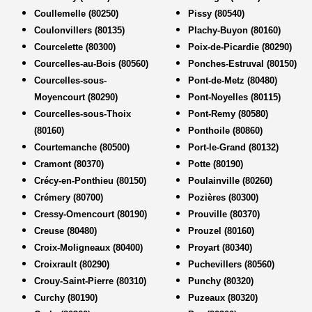
Coullemelle (80250)
Pissy (80540)
Coulonvillers (80135)
Plachy-Buyon (80160)
Courcelette (80300)
Poix-de-Picardie (80290)
Courcelles-au-Bois (80560)
Ponches-Estruval (80150)
Courcelles-sous-
Pont-de-Metz (80480)
Moyencourt (80290)
Pont-Noyelles (80115)
Courcelles-sous-Thoix
Pont-Remy (80580)
(80160)
Ponthoile (80860)
Courtemanche (80500)
Port-le-Grand (80132)
Cramont (80370)
Potte (80190)
Crécy-en-Ponthieu (80150)
Poulainville (80260)
Crémery (80700)
Pozières (80300)
Cressy-Omencourt (80190)
Prouville (80370)
Creuse (80480)
Prouzel (80160)
Croix-Moligneaux (80400)
Proyart (80340)
Croixrault (80290)
Puchevillers (80560)
Crouy-Saint-Pierre (80310)
Punchy (80320)
Curchy (80190)
Puzeaux (80320)