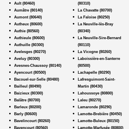
Ault (80460)
(80310)
Aumâtre (80140)
La Chavatte (80700)
Aumont (80640)
La Faloise (80250)
Autheux (80600)
La Neuville-lès-Bray
Authie (80560)
(80340)
Authieule (80600)
La Neuville-Sire-Bernard
Authuille (80300)
(80110)
Avelesges (80270)
La Vicogne (80260)
Aveluy (80300)
Laboissière-en-Santerre
Avesnes-Chaussoy (80140)
(80500)
Ayencourt (80500)
Lachapelle (80290)
Bacouel-sur-Selle (80480)
Lafresguimont-Saint-
Bailleul (80490)
Martin (80430)
Baizieux (80300)
Lahoussoye (80800)
Balâtre (80700)
Laleu (80270)
Barleux (80200)
Lamaronde (80290)
Barly (80600)
Lamotte-Brebière (80450)
Bavelincourt (80260)
Lamotte-Buleux (80150)
Bayencourt (80560)
Lamotte-Warfusée (80800)