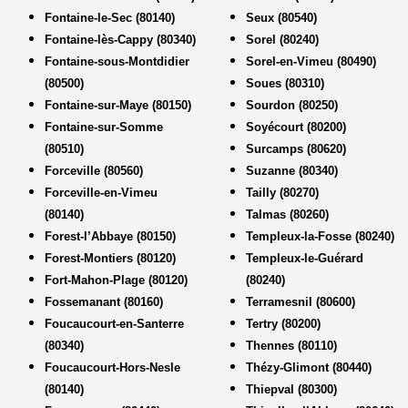
Fontaine-le-Sec (80140)
Seux (80540)
Fontaine-lès-Cappy (80340)
Sorel (80240)
Fontaine-sous-Montdidier
Sorel-en-Vimeu (80490)
(80500)
Soues (80310)
Fontaine-sur-Maye (80150)
Sourdon (80250)
Fontaine-sur-Somme
Soyécourt (80200)
(80510)
Surcamps (80620)
Forceville (80560)
Suzanne (80340)
Forceville-en-Vimeu
Tailly (80270)
(80140)
Talmas (80260)
Forest-l’Abbaye (80150)
Templeux-la-Fosse (80240)
Forest-Montiers (80120)
Templeux-le-Guérard
Fort-Mahon-Plage (80120)
(80240)
Fossemanant (80160)
Terramesnil (80600)
Foucaucourt-en-Santerre
Tertry (80200)
(80340)
Thennes (80110)
Foucaucourt-Hors-Nesle
Thézy-Glimont (80440)
(80140)
Thiepval (80300)