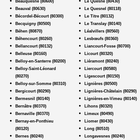
Beauquesne (80600)
Le Quesne (80430)
Beauval (80630)
Le Quesnel (80118)
Bécordel-Bécourt (80300)
Le Titre (80132)
Becquigny (80500)
Le Translay (80140)
Béhen (80870)
Léalvillers (80560)
Béhencourt (80260)
Lesbœufs (80360)
Bellancourt (80132)
Liancourt-Fosse (80700)
Belleuse (80160)
Licourt (80320)
Belloy-en-Santerre (80200)
Liéramont (80240)
Belloy-Saint-Léonard
Liercourt (80580)
(80270)
Ligescourt (80150)
Belloy-sur-Somme (80310)
Lignières (80500)
Bergicourt (80290)
Lignières-Châtelain (80290)
Bermesnil (80140)
Lignières-en-Vimeu (80140)
Bernâtre (80370)
Lihons (80320)
Bernaville (80370)
Limeux (80490)
Bernay-en-Ponthieu
Liomer (80430)
(80120)
Long (80510)
Bernes (80240)
Longavesnes (80240)