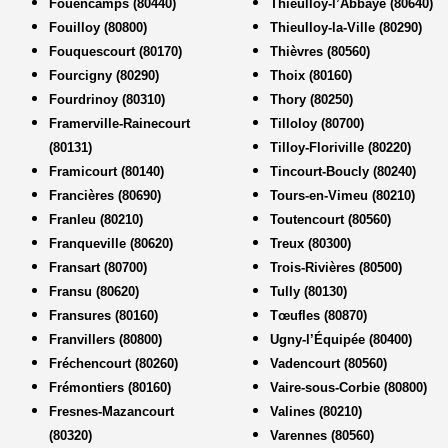
Fouencamps (80440)
Thieulloy-l’Abbaye (80640)
Fouilloy (80800)
Thieulloy-la-Ville (80290)
Fouquescourt (80170)
Thièvres (80560)
Fourcigny (80290)
Thoix (80160)
Fourdrinoy (80310)
Thory (80250)
Framerville-Rainecourt
Tilloloy (80700)
(80131)
Tilloy-Floriville (80220)
Framicourt (80140)
Tincourt-Boucly (80240)
Francières (80690)
Tours-en-Vimeu (80210)
Franleu (80210)
Toutencourt (80560)
Franqueville (80620)
Treux (80300)
Fransart (80700)
Trois-Rivières (80500)
Fransu (80620)
Tully (80130)
Fransures (80160)
Tœufles (80870)
Franvillers (80800)
Ugny-l’Équipée (80400)
Fréchencourt (80260)
Vadencourt (80560)
Frémontiers (80160)
Vaire-sous-Corbie (80800)
Fresnes-Mazancourt
Valines (80210)
(80320)
Varennes (80560)