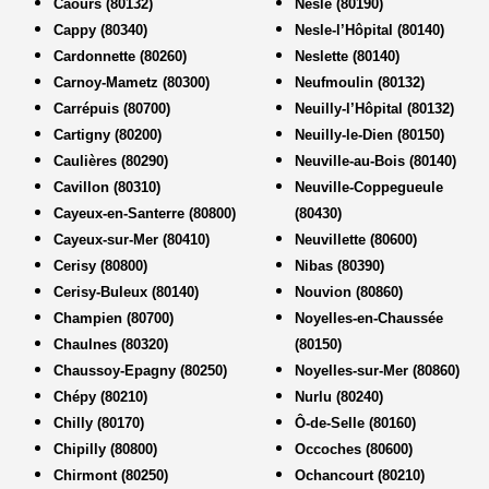
Caours (80132)
Nesle (80190)
Cappy (80340)
Nesle-l’Hôpital (80140)
Cardonnette (80260)
Neslette (80140)
Carnoy-Mametz (80300)
Neufmoulin (80132)
Carrépuis (80700)
Neuilly-l’Hôpital (80132)
Cartigny (80200)
Neuilly-le-Dien (80150)
Caulières (80290)
Neuville-au-Bois (80140)
Cavillon (80310)
Neuville-Coppegueule
Cayeux-en-Santerre (80800)
(80430)
Cayeux-sur-Mer (80410)
Neuvillette (80600)
Cerisy (80800)
Nibas (80390)
Cerisy-Buleux (80140)
Nouvion (80860)
Champien (80700)
Noyelles-en-Chaussée
Chaulnes (80320)
(80150)
Chaussoy-Epagny (80250)
Noyelles-sur-Mer (80860)
Chépy (80210)
Nurlu (80240)
Chilly (80170)
Ô-de-Selle (80160)
Chipilly (80800)
Occoches (80600)
Chirmont (80250)
Ochancourt (80210)