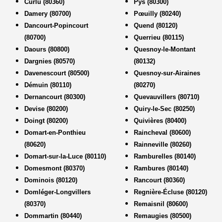
Curlu (80360)
Pys (80300)
Damery (80700)
Pœuilly (80240)
Dancourt-Popincourt
Quend (80120)
(80700)
Querrieu (80115)
Daours (80800)
Quesnoy-le-Montant
Dargnies (80570)
(80132)
Davenescourt (80500)
Quesnoy-sur-Airaines
Démuin (80110)
(80270)
Dernancourt (80300)
Quevauvillers (80710)
Devise (80200)
Quiry-le-Sec (80250)
Doingt (80200)
Quivières (80400)
Domart-en-Ponthieu
Raincheval (80600)
(80620)
Rainneville (80260)
Domart-sur-la-Luce (80110)
Ramburelles (80140)
Domesmont (80370)
Rambures (80140)
Dominois (80120)
Rancourt (80360)
Domléger-Longvillers
Regnière-Écluse (80120)
(80370)
Remaisnil (80600)
Dommartin (80440)
Remaugies (80500)