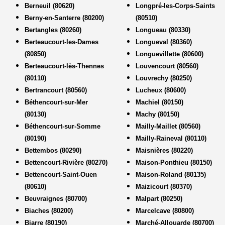
Berneuil (80620)
Longpré-les-Corps-Saints
Berny-en-Santerre (80200)
(80510)
Bertangles (80260)
Longueau (80330)
Berteaucourt-les-Dames
Longueval (80360)
(80850)
Longuevillette (80600)
Berteaucourt-lès-Thennes
Louvencourt (80560)
(80110)
Louvrechy (80250)
Bertrancourt (80560)
Lucheux (80600)
Béthencourt-sur-Mer
Machiel (80150)
(80130)
Machy (80150)
Béthencourt-sur-Somme
Mailly-Maillet (80560)
(80190)
Mailly-Raineval (80110)
Bettembos (80290)
Maisnières (80220)
Bettencourt-Rivière (80270)
Maison-Ponthieu (80150)
Bettencourt-Saint-Ouen
Maison-Roland (80135)
(80610)
Maizicourt (80370)
Beuvraignes (80700)
Malpart (80250)
Biaches (80200)
Marcelcave (80800)
Biarre (80190)
Marché-Allouarde (80700)