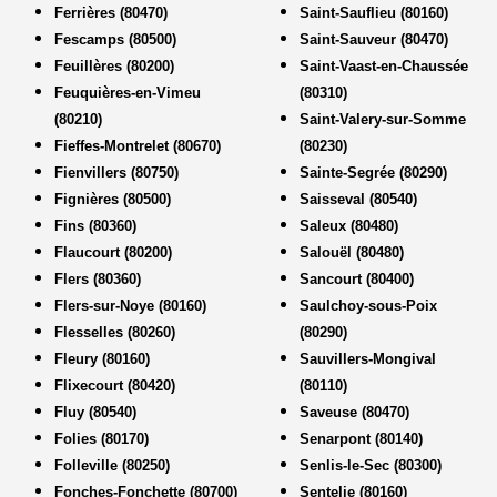
Ferrières (80470)
Saint-Sauflieu (80160)
Fescamps (80500)
Saint-Sauveur (80470)
Feuillères (80200)
Saint-Vaast-en-Chaussée
Feuquières-en-Vimeu
(80310)
(80210)
Saint-Valery-sur-Somme
Fieffes-Montrelet (80670)
(80230)
Fienvillers (80750)
Sainte-Segrée (80290)
Fignières (80500)
Saisseval (80540)
Fins (80360)
Saleux (80480)
Flaucourt (80200)
Salouël (80480)
Flers (80360)
Sancourt (80400)
Flers-sur-Noye (80160)
Saulchoy-sous-Poix
Flesselles (80260)
(80290)
Fleury (80160)
Sauvillers-Mongival
Flixecourt (80420)
(80110)
Fluy (80540)
Saveuse (80470)
Folies (80170)
Senarpont (80140)
Folleville (80250)
Senlis-le-Sec (80300)
Fonches-Fonchette (80700)
Sentelie (80160)