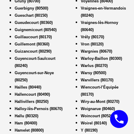
Gruny (80700)
Voyennes (80400)
Guerbigny (80500)
Vraignes-en-Vermandois
Gueschart (80150)
(80240)
Gueudecourt (80360)
Vraignes-lès-Hornoy
Guignemicourt (80540)
(80640)
Guillaucourt (80170)
Vrély (80170)
Guillemont (80360)
Vron (80120)
Guizancourt (80290)
Wargnies (80670)
Guyencourt-Saulcourt
Warloy-Baillon (80300)
(80240)
Warlus (80270)
Guyencourt-sur-Noye
Warsy (80500)
(80250)
Warvillers (80170)
Hailles (80440)
Wiencourt-l’Équipée
Hallencourt (80490)
(80170)
Hallivillers (80250)
Wiry-au-Mont (80270)
Halloy-lès-Pernois (80670)
Woignarue (80460)
Hallu (80320)
Woincourt (80520)
Ham (80400)
Woirel (80140)
Hamelet (80800)
Y (80190)