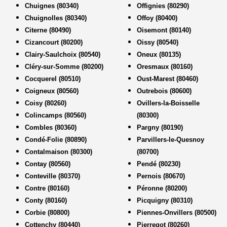
Chuignes (80340)
Offignies (80290)
Chuignolles (80340)
Offoy (80400)
Citerne (80490)
Oisemont (80140)
Cizancourt (80200)
Oissy (80540)
Clairy-Saulchoix (80540)
Oneux (80135)
Cléry-sur-Somme (80200)
Oresmaux (80160)
Cocquerel (80510)
Oust-Marest (80460)
Coigneux (80560)
Outrebois (80600)
Coisy (80260)
Ovillers-la-Boisselle
Colincamps (80560)
(80300)
Combles (80360)
Pargny (80190)
Condé-Folie (80890)
Parvillers-le-Quesnoy
Contalmaison (80300)
(80700)
Contay (80560)
Pendé (80230)
Conteville (80370)
Pernois (80670)
Contre (80160)
Péronne (80200)
Conty (80160)
Picquigny (80310)
Corbie (80800)
Piennes-Onvillers (80500)
Cottenchy (80440)
Pierregot (80260)