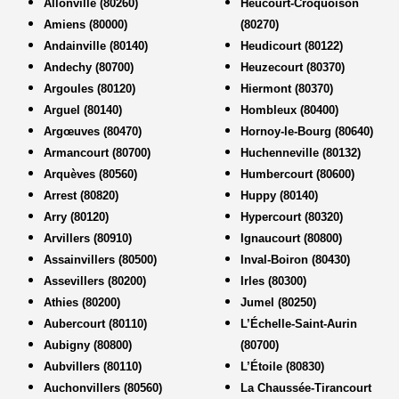
Allonville (80260)
Heucourt-Croquoison
Amiens (80000)
(80270)
Andainville (80140)
Heudicourt (80122)
Andechy (80700)
Heuzecourt (80370)
Argoules (80120)
Hiermont (80370)
Arguel (80140)
Hombleux (80400)
Argœuves (80470)
Hornoy-le-Bourg (80640)
Armancourt (80700)
Huchenneville (80132)
Arquèves (80560)
Humbercourt (80600)
Arrest (80820)
Huppy (80140)
Arry (80120)
Hypercourt (80320)
Arvillers (80910)
Ignaucourt (80800)
Assainvillers (80500)
Inval-Boiron (80430)
Assevillers (80200)
Irles (80300)
Athies (80200)
Jumel (80250)
Aubercourt (80110)
L’Échelle-Saint-Aurin
Aubigny (80800)
(80700)
Aubvillers (80110)
L’Étoile (80830)
Auchonvillers (80560)
La Chaussée-Tirancourt