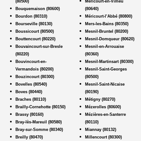
(80500)
Méricourt-en-Vimeu
Bouquemaison (80600)
(80640)
Bourdon (80310)
Méricourt-l’Abbé (80800)
Bourseville (80130)
Mers-les-Bains (80350)
Boussicourt (80500)
Mesnil-Bruntel (80200)
Bouttencourt (80220)
Mesnil-Domqueur (80620)
Bouvaincourt-sur-Bresle
Mesnil-en-Arrouaise
(80220)
(80360)
Bouvincourt-en-
Mesnil-Martinsart (80300)
Vermandois (80200)
Mesnil-Saint-Georges
Bouzincourt (80300)
(80500)
Bovelles (80540)
Mesnil-Saint-Nicaise
Boves (80440)
(80190)
Braches (80110)
Métigny (80270)
Brailly-Cornehotte (80150)
Mézerolles (80600)
Brassy (80160)
Mézières-en-Santerre
Bray-lès-Mareuil (80580)
(80110)
Bray-sur-Somme (80340)
Miannay (80132)
Breilly (80470)
Millencourt (80300)