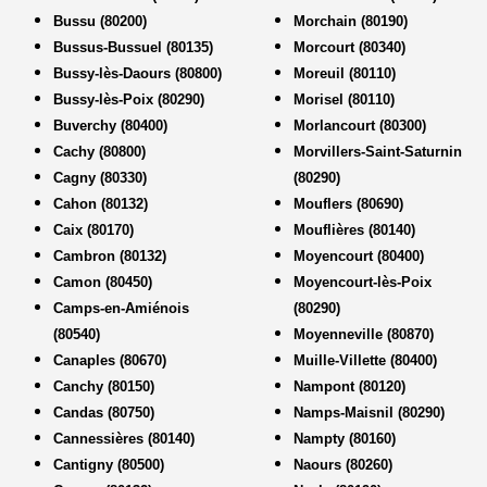
Bussu (80200)
Morchain (80190)
Bussus-Bussuel (80135)
Morcourt (80340)
Bussy-lès-Daours (80800)
Moreuil (80110)
Bussy-lès-Poix (80290)
Morisel (80110)
Buverchy (80400)
Morlancourt (80300)
Cachy (80800)
Morvillers-Saint-Saturnin
Cagny (80330)
(80290)
Cahon (80132)
Mouflers (80690)
Caix (80170)
Mouflières (80140)
Cambron (80132)
Moyencourt (80400)
Camon (80450)
Moyencourt-lès-Poix
Camps-en-Amiénois
(80290)
(80540)
Moyenneville (80870)
Canaples (80670)
Muille-Villette (80400)
Canchy (80150)
Nampont (80120)
Candas (80750)
Namps-Maisnil (80290)
Cannessières (80140)
Nampty (80160)
Cantigny (80500)
Naours (80260)