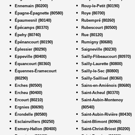
Ennemain (80200)
Rouy-le-Petit (80190)
Épagne-Épagnette (80580)
Roye (80700)
Épaumesnil (80140)
Rubempré (80260)
Épécamps (80370)
Rubescourt (80500)
Épehy (80740)
Rue (80120)
Épénancourt (80190)
Rumigny (80680)
Éplessier (80290)
Saigneville (80230)
Eppeville (80400)
Sailly-Flibeaucourt (80970)
Équancourt (80360)
Sailly-Laurette (80800)
Équennes-Éramecourt
Sailly-le-Sec (80800)
(80290)
Sailly-Saillisel (80360)
Erches (80500)
Sains-en-Amiénois (80680)
Ercheu (80400)
Saint-Acheul (80370)
Ercourt (80210)
Saint-Aubin-Montenoy
Ergnies (80690)
(80540)
Érondelle (80580)
Saint-Aubin-Rivière (80430)
Esclainvillers (80250)
Saint-Blimont (80960)
Esmery-Hallon (80400)
Saint-Christ-Briost (80200)