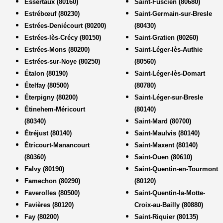
Essertaux (80160)
Saint-Fuscien (80680)
Estrébœuf (80230)
Saint-Germain-sur-Bresle
Estrées-Deniécourt (80200)
(80430)
Estrées-lès-Crécy (80150)
Saint-Gratien (80260)
Estrées-Mons (80200)
Saint-Léger-lès-Authie
Estrées-sur-Noye (80250)
(80560)
Étalon (80190)
Saint-Léger-lès-Domart
Ételfay (80500)
(80780)
Éterpigny (80200)
Saint-Léger-sur-Bresle
Étinehem-Méricourt
(80140)
(80340)
Saint-Mard (80700)
Étréjust (80140)
Saint-Maulvis (80140)
Étricourt-Manancourt
Saint-Maxent (80140)
(80360)
Saint-Ouen (80610)
Falvy (80190)
Saint-Quentin-en-Tourmont
Famechon (80290)
(80120)
Faverolles (80500)
Saint-Quentin-la-Motte-
Favières (80120)
Croix-au-Bailly (80880)
Fay (80200)
Saint-Riquier (80135)