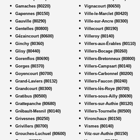
Gamaches (80220)
Vignacourt (80650)
Gapennes (80150)
Ville-le-Marclet (80420)
Gauville (80290)
Ville-sur-Ancre (80300)
Gentelles (80800)
Villecourt (80190)
Gézaincourt (80600)
Villeroy (80140)
Ginchy (80360)
Villers-aux-Érables (80110)
Glisy (80440)
Villers-Bocage (80260)
Gorenflos (80690)
Villers-Bretonneux (80800)
Gorges (80370)
Villers-Campsart (80140)
Goyencourt (80700)
Villers-Carbonnel (80200)
Grand-Laviers (80132)
Villers-Faucon (80240)
Grandcourt (80300)
Villers-lès-Roye (80700)
Gratibus (80500)
Villers-sous-Ailly (80690)
Grattepanche (80680)
Villers-sur-Authie (80120)
Grébault-Mesnil (80140)
Villers-Tournelle (80500)
Grivesnes (80250)
Vironchaux (80150)
Grivillers (80700)
Vismes (80140)
Grouches-Luchuel (80600)
Vitz-sur-Authie (80150)