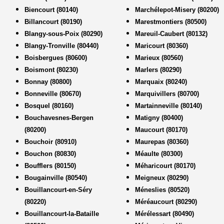
Biencourt (80140)
Marchélepot-Misery (80200)
Billancourt (80190)
Marestmontiers (80500)
Blangy-sous-Poix (80290)
Mareuil-Caubert (80132)
Blangy-Tronville (80440)
Maricourt (80360)
Boisbergues (80600)
Marieux (80560)
Boismont (80230)
Marlers (80290)
Bonnay (80800)
Marquaix (80240)
Bonneville (80670)
Marquivillers (80700)
Bosquel (80160)
Martainneville (80140)
Bouchavesnes-Bergen
Matigny (80400)
(80200)
Maucourt (80170)
Bouchoir (80910)
Maurepas (80360)
Bouchon (80830)
Méaulte (80300)
Boufflers (80150)
Méharicourt (80170)
Bougainville (80540)
Meigneux (80290)
Bouillancourt-en-Séry
Méneslies (80520)
(80220)
Méréaucourt (80290)
Bouillancourt-la-Bataille
Mérélessart (80490)