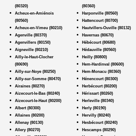
(80320)
(80360)
Acheux-en-Amiénois
Harponville (80560)
(80560)
Hattencourt (80700)
Acheux-en-Vimeu (80210)
Hautvillers-Ouville (80132)
Agenville (80370)
Havernas (80670)
Agenvillers (80150)
Hébécourt (80680)
Aigneville (80210)
Hédauville (80560)
Ailly-le-Haut-Clocher
Heilly (80800)
(80690)
Hem-Hardinval (80600)
Ailly-sur-Noye (80250)
Hem-Monacu (80360)
Ailly-sur-Somme (80470)
Hénencourt (80300)
Airaines (80270)
Herbécourt (80200)
Aizecourt-le-Bas (80240)
Hérissart (80260)
Aizecourt-le-Haut (80200)
Herleville (80340)
Albert (80300)
Herly (80190)
Allaines (80200)
Hervilly (80240)
Allenay (80130)
Hesbécourt (80240)
Allery (80270)
Hescamps (80290)