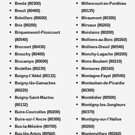
Bresle (80300)
Millencourt-en-Ponthieu
Breuil (80400)
(80135)
Brévillers (80600)
Miraumont (80300)
Brie (80200)
Mirvaux (80260)
Briquemesnil-Floxicourt
Moislains (80200)
(80540)
Molliens-au-Bois (80260)
Brocourt (80430)
Molliens-Dreuil (80540)
Brouchy (80400)
Monchy-Lagache (80200)
Brucamps (80690)
Mons-Boubert (80210)
Brutelles (80230)
Monsures (80160)
Buigny-l’Abbé (80132)
Montagne-Fayel (80540)
Buigny-lès-Gamaches
Montauban-de-Picardie
(80220)
(80300)
Buigny-Saint-Maclou
Montdidier (80500)
(80132)
Montigny-les-Jongleurs
Buire-Courcelles (80200)
(80370)
Buire-sur-l’Ancre (80300)
Montigny-sur-l’Hallue
Bus-la-Mésière (80700)
(80260)
Bus-lès-Artois (80560)
Montonvillers (80260)