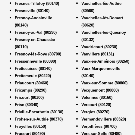
Fresnes-Tilloloy (80140)
Vauchelles-lès-Authie
Fresneville (80140)
(80560)
Fresnoy-Andainville
Vauchelles-lès-Domart
(80140)
(80620)
Fresnoy-au-Val (80290)
Vauchelles-les-Quesnoy
Fresnoy-en-Chaussée
(80132)
(80110)
Vaudricourt (80230)
Fresnoy-lès-Roye (80700)
Vauvillers (80131)
Fressenneville (80390)
Vaux-en-Amiénois (80260)
Frettecuisse (80140)
Vaux-Marquenneville
Frettemeule (80220)
(80140)
Friaucourt (80460)
Vaux-sur-Somme (80800)
Fricamps (80290)
Vecquemont (80800)
Fricourt (80300)
Velennes (80160)
Frise (80340)
Vercourt (80120)
Friville-Escarbotin (80130)
Vergies (80270)
Frohen-sur-Authie (80370)
Vermandovillers (80320)
Froyelles (80150)
Verpillières (80700)
Frucourt (80490)
Vers-sur-Selle (80480)