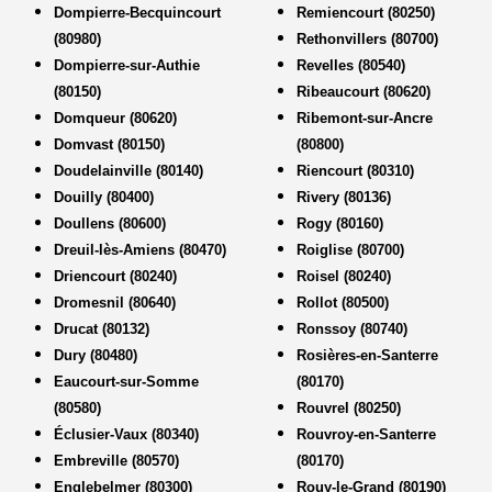
Dompierre-Becquincourt
Remiencourt (80250)
(80980)
Rethonvillers (80700)
Dompierre-sur-Authie
Revelles (80540)
(80150)
Ribeaucourt (80620)
Domqueur (80620)
Ribemont-sur-Ancre
Domvast (80150)
(80800)
Doudelainville (80140)
Riencourt (80310)
Douilly (80400)
Rivery (80136)
Doullens (80600)
Rogy (80160)
Dreuil-lès-Amiens (80470)
Roiglise (80700)
Driencourt (80240)
Roisel (80240)
Dromesnil (80640)
Rollot (80500)
Drucat (80132)
Ronssoy (80740)
Dury (80480)
Rosières-en-Santerre
Eaucourt-sur-Somme
(80170)
(80580)
Rouvrel (80250)
Éclusier-Vaux (80340)
Rouvroy-en-Santerre
Embreville (80570)
(80170)
Englebelmer (80300)
Rouy-le-Grand (80190)