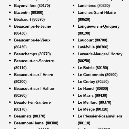
Bayonvillers (80170)
Lanchères (80230)
Bazentin (80300)
Lanches-Saint-Hilaire
Béalcourt (80370)
(80620)
Beaucamps-le-Jeune
Languevoisin-Quiquery
(80430)
(80190)
Beaucamps-le-Vieux
Laucourt (80700)
(80430)
Laviéville (80300)
Beauchamps (80770)
Lawarde-Mauger-l’Hortoy
Beaucourt-en-Santerre
(80250)
(80110)
Le Boisle (80150)
Beaucourt-sur-l’Ancre
Le Cardonnois (80500)
(80300)
Le Crotoy (80550)
Beaucourt-sur-l’Hallue
Le Hamel (80800)
(80260)
Le Mazis (80430)
Beaufort-en-Santerre
Le Meillard (80370)
(80170)
Le Mesge (80310)
Beaumetz (80370)
Le Plessier-Rozainvillers
Beaumont-Hamel (80300)
(80110)