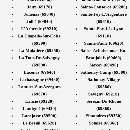
Joux (69170)
Sainte-Consorce (69280)
Juliénas (69840)
Sainte-Foy-L’Argentière
Jullié (69840)
(69610)
L’Arbresle (69210)
Sainte-Foy-Lès-Lyon
La Chapelle-Sur-Coise
(69110)
(69590)
Sainte-Paule (69620)
La Mulatière (69350)
Salles-Arbuissonnas-En-
La Tour-De-Salvagny
Beaujolais (69460)
(69890)
Sarcey (69490)
Lacenas (69640)
Sathonay-Camp (69580)
Lachassagne (69480)
Sathonay-Village
Lamure-Sur-Azergues
(69580)
(69870)
Savigny (69210)
Lancié (69220)
Sérézin-Du-Rhône
Lantignié (69430)
(69360)
Larajasse (69590)
Simandres (69360)
Le Breuil (69620)
Solaize (69360)