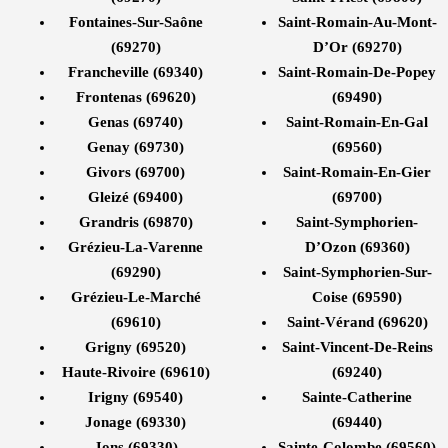
Fontaines-Sur-Saône
Saint-Romain-Au-Mont-
(69270)
D’Or (69270)
Francheville (69340)
Saint-Romain-De-Popey
Frontenas (69620)
(69490)
Genas (69740)
Saint-Romain-En-Gal
Genay (69730)
(69560)
Givors (69700)
Saint-Romain-En-Gier
Gleizé (69400)
(69700)
Grandris (69870)
Saint-Symphorien-
Grézieu-La-Varenne
D’Ozon (69360)
(69290)
Saint-Symphorien-Sur-
Grézieu-Le-Marché
Coise (69590)
(69610)
Saint-Vérand (69620)
Grigny (69520)
Saint-Vincent-De-Reins
Haute-Rivoire (69610)
(69240)
Irigny (69540)
Sainte-Catherine
Jonage (69330)
(69440)
Jons (69330)
Sainte-Colombe (69560)