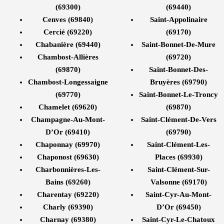
(69300)
(69440)
Cenves (69840)
Saint-Appolinaire
Cercié (69220)
(69170)
Chabanière (69440)
Saint-Bonnet-De-Mure
Chambost-Allières
(69720)
(69870)
Saint-Bonnet-Des-
Chambost-Longessaigne
Bruyères (69790)
(69770)
Saint-Bonnet-Le-Troncy
Chamelet (69620)
(69870)
Champagne-Au-Mont-
Saint-Clément-De-Vers
D’Or (69410)
(69790)
Chaponnay (69970)
Saint-Clément-Les-
Chaponost (69630)
Places (69930)
Charbonnières-Les-
Saint-Clément-Sur-
Bains (69260)
Valsonne (69170)
Charentay (69220)
Saint-Cyr-Au-Mont-
Charly (69390)
D’Or (69450)
Charnay (69380)
Saint-Cyr-Le-Chatoux