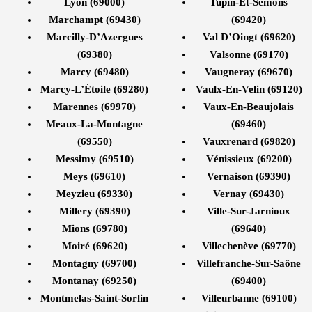
Lyon (69000)
Tupin-Et-Semons
Marchampt (69430)
(69420)
Marcilly-D’Azergues
Val D’Oingt (69620)
(69380)
Valsonne (69170)
Marcy (69480)
Vaugneray (69670)
Marcy-L’Étoile (69280)
Vaulx-En-Velin (69120)
Marennes (69970)
Vaux-En-Beaujolais
Meaux-La-Montagne
(69460)
(69550)
Vauxrenard (69820)
Messimy (69510)
Vénissieux (69200)
Meys (69610)
Vernaison (69390)
Meyzieu (69330)
Vernay (69430)
Millery (69390)
Ville-Sur-Jarnioux
Mions (69780)
(69640)
Moiré (69620)
Villechenève (69770)
Montagny (69700)
Villefranche-Sur-Saône
Montanay (69250)
(69400)
Montmelas-Saint-Sorlin
Villeurbanne (69100)