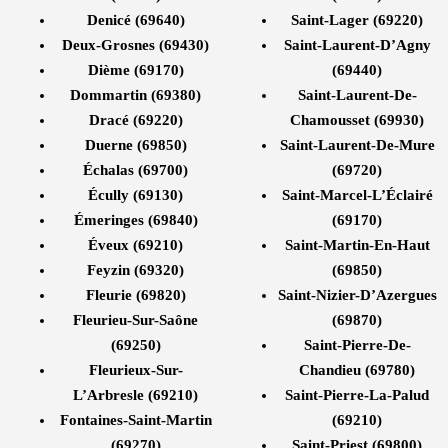
Denicé (69640)
Saint-Lager (69220)
Deux-Grosnes (69430)
Saint-Laurent-D’Agny
Dième (69170)
(69440)
Dommartin (69380)
Saint-Laurent-De-
Dracé (69220)
Chamousset (69930)
Duerne (69850)
Saint-Laurent-De-Mure
Échalas (69700)
(69720)
Écully (69130)
Saint-Marcel-L’Éclairé
Émeringes (69840)
(69170)
Éveux (69210)
Saint-Martin-En-Haut
Feyzin (69320)
(69850)
Fleurie (69820)
Saint-Nizier-D’Azergues
Fleurieu-Sur-Saône
(69870)
(69250)
Saint-Pierre-De-
Fleurieux-Sur-
Chandieu (69780)
L’Arbresle (69210)
Saint-Pierre-La-Palud
Fontaines-Saint-Martin
(69210)
(69270)
Saint-Priest (69800)