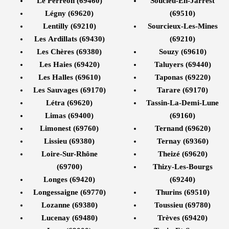
Le Perréon (69460)
Soucieu-En-Jarrest
Légny (69620)
(69510)
Lentilly (69210)
Sourcieux-Les-Mines
Les Ardillats (69430)
(69210)
Les Chères (69380)
Souzy (69610)
Les Haies (69420)
Taluyers (69440)
Les Halles (69610)
Taponas (69220)
Les Sauvages (69170)
Tarare (69170)
Létra (69620)
Tassin-La-Demi-Lune
Limas (69400)
(69160)
Limonest (69760)
Ternand (69620)
Lissieu (69380)
Ternay (69360)
Loire-Sur-Rhône
Theizé (69620)
(69700)
Thizy-Les-Bourgs
Longes (69420)
(69240)
Longessaigne (69770)
Thurins (69510)
Lozanne (69380)
Toussieu (69780)
Lucenay (69480)
Trèves (69420)