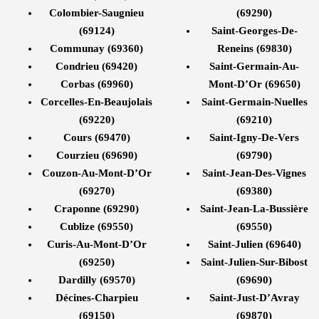
Colombier-Saugnieu
(69290)
(69124)
Saint-Georges-De-
Communay (69360)
Reneins (69830)
Condrieu (69420)
Saint-Germain-Au-
Corbas (69960)
Mont-D’Or (69650)
Corcelles-En-Beaujolais
Saint-Germain-Nuelles
(69220)
(69210)
Cours (69470)
Saint-Igny-De-Vers
Courzieu (69690)
(69790)
Couzon-Au-Mont-D’Or
Saint-Jean-Des-Vignes
(69270)
(69380)
Craponne (69290)
Saint-Jean-La-Bussière
Cublize (69550)
(69550)
Curis-Au-Mont-D’Or
Saint-Julien (69640)
(69250)
Saint-Julien-Sur-Bibost
Dardilly (69570)
(69690)
Décines-Charpieu
Saint-Just-D’Avray
(69150)
(69870)