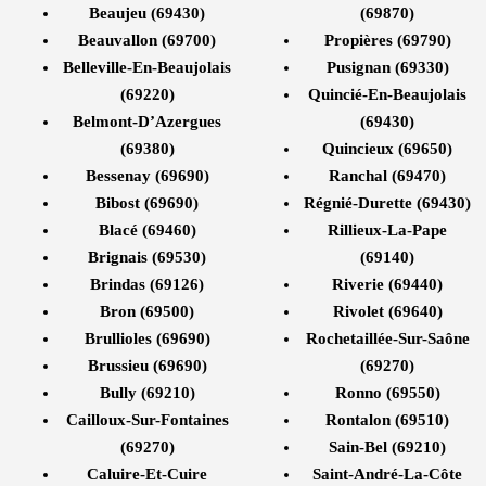
Beaujeu (69430)
(69870)
Beauvallon (69700)
Propières (69790)
Belleville-En-Beaujolais
Pusignan (69330)
(69220)
Quincié-En-Beaujolais
Belmont-D’Azergues
(69430)
(69380)
Quincieux (69650)
Bessenay (69690)
Ranchal (69470)
Bibost (69690)
Régnié-Durette (69430)
Blacé (69460)
Rillieux-La-Pape
Brignais (69530)
(69140)
Brindas (69126)
Riverie (69440)
Bron (69500)
Rivolet (69640)
Brullioles (69690)
Rochetaillée-Sur-Saône
Brussieu (69690)
(69270)
Bully (69210)
Ronno (69550)
Cailloux-Sur-Fontaines
Rontalon (69510)
(69270)
Sain-Bel (69210)
Caluire-Et-Cuire
Saint-André-La-Côte